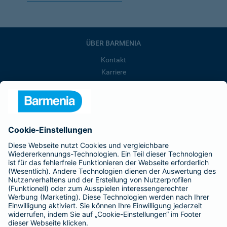
ÜBER BARMENIA
Kontakt
Karriere
Presse
Unternehmen
Anfahrt
Affiliate-Partner werden
Barmenia ist Teil der BarmeniaGothaer
BELIEBTE SEITEN
Kranken-Zusatzversicherung
Tierversicherungen
Haftpflichtversicherung
Hausratversicherung