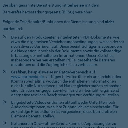
Die oben genannte Dienstleistung ist
teilweise
mit dem
Barrierefreiheitsstärkungsgesetz (BFSG) vereinbar.
Folgende Teile/Inhalte/Funktionen der Dienstleistung sind
nicht
barrierefrei:
Die auf den Produktseiten eingebetteten PDF-Dokumente, wie
etwa die Allgemeinen Versicherungsbedingungen, weisen derzeit
noch diverse Barrieren auf. Diese beeinträchtigen insbesondere
die Navigation innerhalb der Dokumente sowie die vollständige
Erfassung der enthaltenen Informationen. Unser Ziel ist es,
insbesondere bei neu erstellten PDFs, bestehende Barrieren
abzubauen und die Zugänglichkeit zu verbessern.
Grafiken, beispielsweise im Ratgeberbereich auf
www.barmenia.de
, verfügen teilweise über ein unzureichendes
Kontrastverhältnis, wodurch die enthaltenen Informationen
nicht für alle Nutzerinnen und Nutzer gleichermaßen erfassbar
sind. Um dem entgegenzuwirken, sind wir bemüht, ergänzend
alternative textliche Beschreibungen zur Verfügung zu stellen.
Eingebettete Videos enthalten aktuell weder Untertitel noch
Audiodeskriptionen, was ihre Zugänglichkeit einschränkt. Für
zukünftige Produktionen ist vorgesehen, diese barrierefreien
Elemente bereitzustellen.
Bei unserem Xtra-Fahrer-Schutz kann die Anpassung der zu