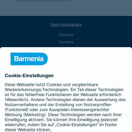
ÜBER BARMENIA
Kontakt
Karriere
Presse
Unternehmen
Anfahrt
Affiliate-Partner werden
Barmenia ist Teil der BarmeniaGothaer
BELIEBTE SEITEN
Kranken-Zusatzversicherung
Tierversicherungen
Haftpflichtversicherung
Hausratversicherung