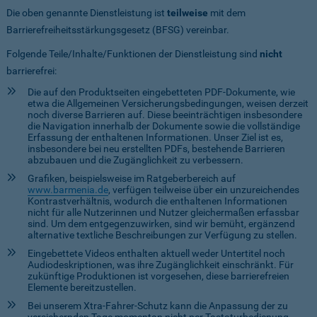
Die oben genannte Dienstleistung ist
teilweise
mit dem
Barrierefreiheitsstärkungsgesetz (BFSG) vereinbar.
Folgende Teile/Inhalte/Funktionen der Dienstleistung sind
nicht
barrierefrei:
Die auf den Produktseiten eingebetteten PDF-Dokumente, wie
etwa die Allgemeinen Versicherungsbedingungen, weisen derzeit
noch diverse Barrieren auf. Diese beeinträchtigen insbesondere
die Navigation innerhalb der Dokumente sowie die vollständige
Erfassung der enthaltenen Informationen. Unser Ziel ist es,
insbesondere bei neu erstellten PDFs, bestehende Barrieren
abzubauen und die Zugänglichkeit zu verbessern.
Grafiken, beispielsweise im Ratgeberbereich auf
www.barmenia.de
, verfügen teilweise über ein unzureichendes
Kontrastverhältnis, wodurch die enthaltenen Informationen
nicht für alle Nutzerinnen und Nutzer gleichermaßen erfassbar
sind. Um dem entgegenzuwirken, sind wir bemüht, ergänzend
alternative textliche Beschreibungen zur Verfügung zu stellen.
Eingebettete Videos enthalten aktuell weder Untertitel noch
Audiodeskriptionen, was ihre Zugänglichkeit einschränkt. Für
zukünftige Produktionen ist vorgesehen, diese barrierefreien
Elemente bereitzustellen.
Bei unserem Xtra-Fahrer-Schutz kann die Anpassung der zu