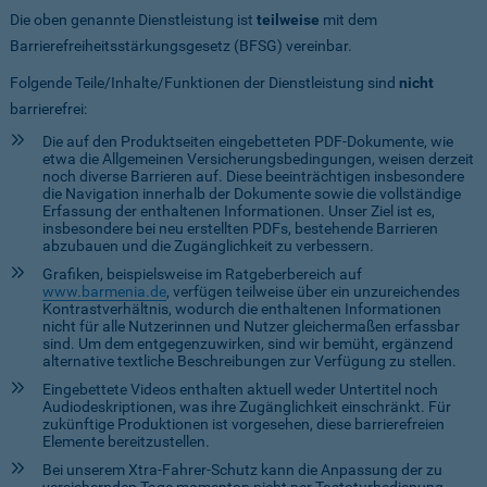
Die oben genannte Dienstleistung ist
teilweise
mit dem
Barrierefreiheitsstärkungsgesetz (BFSG) vereinbar.
Folgende Teile/Inhalte/Funktionen der Dienstleistung sind
nicht
barrierefrei:
Die auf den Produktseiten eingebetteten PDF-Dokumente, wie
etwa die Allgemeinen Versicherungsbedingungen, weisen derzeit
noch diverse Barrieren auf. Diese beeinträchtigen insbesondere
die Navigation innerhalb der Dokumente sowie die vollständige
Erfassung der enthaltenen Informationen. Unser Ziel ist es,
insbesondere bei neu erstellten PDFs, bestehende Barrieren
abzubauen und die Zugänglichkeit zu verbessern.
Grafiken, beispielsweise im Ratgeberbereich auf
www.barmenia.de
, verfügen teilweise über ein unzureichendes
Kontrastverhältnis, wodurch die enthaltenen Informationen
nicht für alle Nutzerinnen und Nutzer gleichermaßen erfassbar
sind. Um dem entgegenzuwirken, sind wir bemüht, ergänzend
alternative textliche Beschreibungen zur Verfügung zu stellen.
Eingebettete Videos enthalten aktuell weder Untertitel noch
Audiodeskriptionen, was ihre Zugänglichkeit einschränkt. Für
zukünftige Produktionen ist vorgesehen, diese barrierefreien
Elemente bereitzustellen.
Bei unserem Xtra-Fahrer-Schutz kann die Anpassung der zu