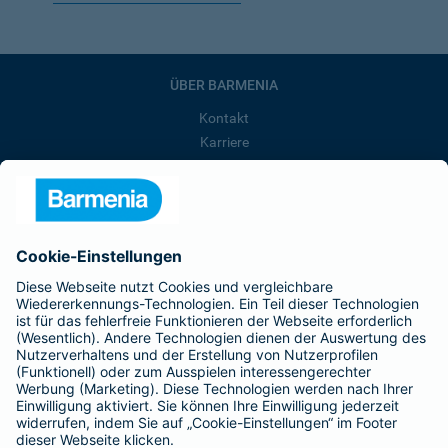
ÜBER BARMENIA
Kontakt
Karriere
Presse
Unternehmen
Anfahrt
Affiliate-Partner werden
Barmenia ist Teil der BarmeniaGothaer
BELIEBTE SEITEN
Kranken-Zusatzversicherung
Tierversicherungen
Haftpflichtversicherung
Hausratversicherung