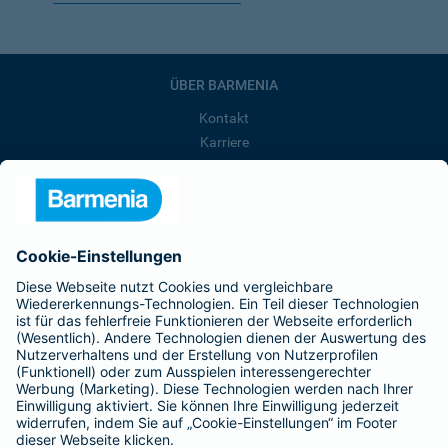
ÜBER BARMENIA
Kontakt
Karriere
Presse
Unternehmen
Anfahrt
Affiliate-Partner werden
Barmenia ist Teil der BarmeniaGothaer
BELIEBTE SEITEN
Kranken-Zusatzversicherung
Tierversicherungen
Haftpflichtversicherung
Hausratversicherung