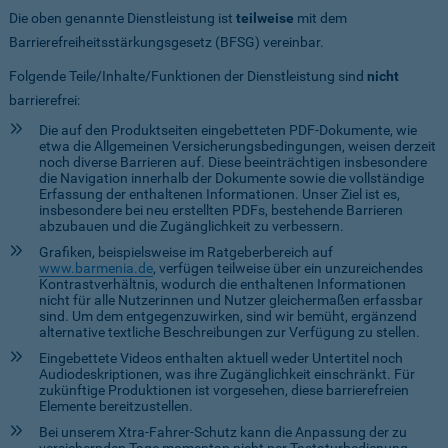
Die oben genannte Dienstleistung ist
teilweise
mit dem
Barrierefreiheitsstärkungsgesetz (BFSG) vereinbar.
Folgende Teile/Inhalte/Funktionen der Dienstleistung sind
nicht
barrierefrei:
Die auf den Produktseiten eingebetteten PDF-Dokumente, wie
etwa die Allgemeinen Versicherungsbedingungen, weisen derzeit
noch diverse Barrieren auf. Diese beeinträchtigen insbesondere
die Navigation innerhalb der Dokumente sowie die vollständige
Erfassung der enthaltenen Informationen. Unser Ziel ist es,
insbesondere bei neu erstellten PDFs, bestehende Barrieren
abzubauen und die Zugänglichkeit zu verbessern.
Grafiken, beispielsweise im Ratgeberbereich auf
www.barmenia.de
, verfügen teilweise über ein unzureichendes
Kontrastverhältnis, wodurch die enthaltenen Informationen
nicht für alle Nutzerinnen und Nutzer gleichermaßen erfassbar
sind. Um dem entgegenzuwirken, sind wir bemüht, ergänzend
alternative textliche Beschreibungen zur Verfügung zu stellen.
Eingebettete Videos enthalten aktuell weder Untertitel noch
Audiodeskriptionen, was ihre Zugänglichkeit einschränkt. Für
zukünftige Produktionen ist vorgesehen, diese barrierefreien
Elemente bereitzustellen.
Bei unserem Xtra-Fahrer-Schutz kann die Anpassung der zu