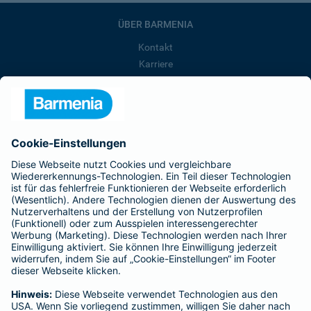
ÜBER BARMENIA
Kontakt
Karriere
Presse
Unternehmen
Anfahrt
Affiliate-Partner werden
Barmenia ist Teil der BarmeniaGothaer
BELIEBTE SEITEN
Kranken-Zusatzversicherung
Tierversicherungen
Haftpflichtversicherung
Hausratversicherung
SERVICE
Adresse ändern