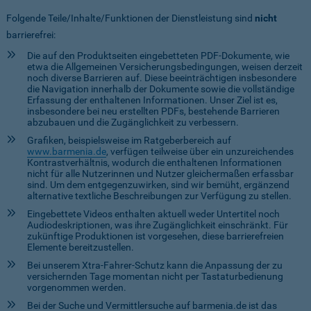
Folgende Teile/Inhalte/Funktionen der Dienstleistung sind
nicht
barrierefrei:
Die auf den Produktseiten eingebetteten PDF-Dokumente, wie
etwa die Allgemeinen Versicherungsbedingungen, weisen derzeit
noch diverse Barrieren auf. Diese beeinträchtigen insbesondere
die Navigation innerhalb der Dokumente sowie die vollständige
Erfassung der enthaltenen Informationen. Unser Ziel ist es,
insbesondere bei neu erstellten PDFs, bestehende Barrieren
abzubauen und die Zugänglichkeit zu verbessern.
Grafiken, beispielsweise im Ratgeberbereich auf
www.barmenia.de
, verfügen teilweise über ein unzureichendes
Kontrastverhältnis, wodurch die enthaltenen Informationen
nicht für alle Nutzerinnen und Nutzer gleichermaßen erfassbar
sind. Um dem entgegenzuwirken, sind wir bemüht, ergänzend
alternative textliche Beschreibungen zur Verfügung zu stellen.
Eingebettete Videos enthalten aktuell weder Untertitel noch
Audiodeskriptionen, was ihre Zugänglichkeit einschränkt. Für
zukünftige Produktionen ist vorgesehen, diese barrierefreien
Elemente bereitzustellen.
Bei unserem Xtra-Fahrer-Schutz kann die Anpassung der zu
versichernden Tage momentan nicht per Tastaturbedienung
vorgenommen werden.
Bei der Suche und Vermittlersuche auf barmenia.de ist das