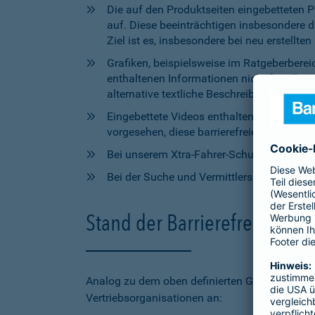
Die auf den Produktseiten eingebetteten 
auf. Diese beeinträchtigen insbesondere 
Ziel ist es, insbesondere bei neu erstell
Grafiken, beispielsweise im Ratgeberbere
enthaltenen Informationen nicht für alle
alternative textliche Beschreibungen zur V
Eingebettete Videos enthalten aktuell wede
vorgesehen, diese barrierefreien Elemente 
Bei unserem Xtra-Fahrer-Schutz kann di
Bei der Suche und Vermittlersuche auf bar
Stand der Barrierefreiheit 
Analog zu dem oben definierten Geltungsbereic
Vertriebsorganisationen an: