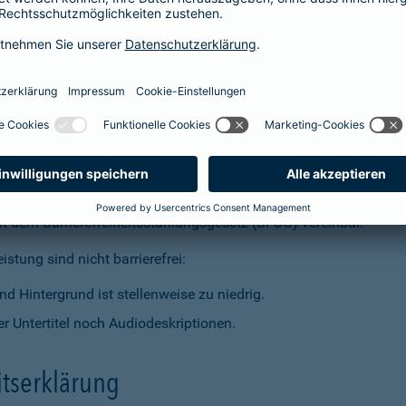
t dem Barrierefreiheitsstärkungsgesetz (BFSG) vereinbar.
stung sind nicht barrierefrei:
d Hintergrund ist stellenweise zu niedrig.
r Untertitel noch Audiodeskriptionen.
itserklärung