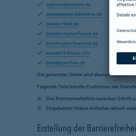
agentur.barmenia.de
aerzteberater.barmenia.de
berater.fbdd.de
berater.impact-finanz.de
berater.pkm-financial.de
berater.ff-finanz.info
berater.pro-fina.de
Die genannten Seiten sind ebenso
teilweise
mi
Folgende Teile/Inhalte/Funktionen der Dienstlei
Das Kontrastverhältnis zwischen Schrift un
Eingebettete Videos enthalten aktuell wede
Erstellung der Barrierefreihe