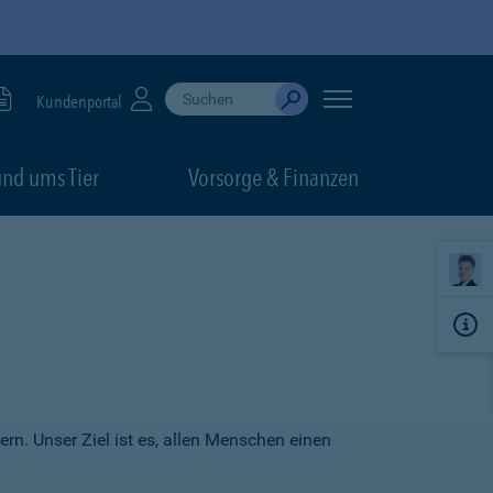
Suche durchführen
When autocomplete results are available, use up
Kundenportal
Absenden
nd ums Tier
Vorsorge & Finanzen
ern. Unser Ziel ist es, allen Menschen einen