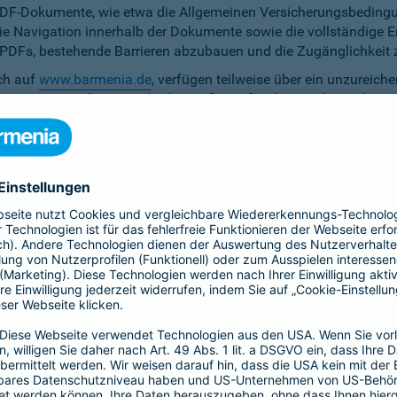
PDF-Dokumente, wie etwa die Allgemeinen Versicherungsbedingun
die Navigation innerhalb der Dokumente sowie die vollständige 
ten PDFs, bestehende Barrieren abzubauen und die Zugänglichkeit 
ich auf
www.barmenia.de
, verfügen teilweise über ein unzureich
 Nutzerinnen und Nutzer gleichermaßen erfassbar sind. Um dem 
erfügung zu stellen.
r Untertitel noch Audiodeskriptionen, was ihre Zugänglichkeit e
bereitzustellen.
e Anpassung der zu versichernden Tage momentan nicht per Ta
menia.de ist das Kontrastverhältnis zwischen Schrift und Hinter
auf den Vermittler-Homepages
h streben wir die Umsetzung der digitalen Barrierefreiheit auf