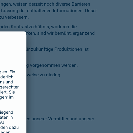
gen, weisen derzeit noch diverse Barrieren
Erfassung der enthaltenen Informationen. Unser
zu verbessern.
endes Kontrastverhältnis, wodurch die
entgegenzuwirken, sind wir bemüht, ergänzend
inschränkt. Für zukünftige Produktionen ist
staturbedienung vorgenommen werden.
grund stellenweise zu niedrig.
 den Homepages unserer Vermittler und unserer