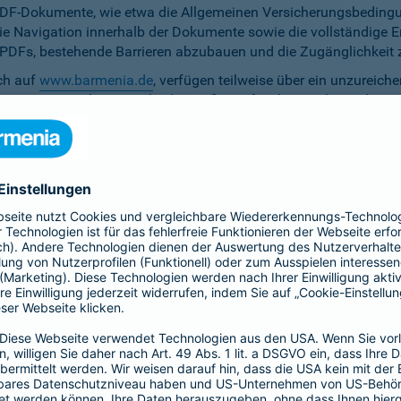
PDF-Dokumente, wie etwa die Allgemeinen Versicherungsbedingun
die Navigation innerhalb der Dokumente sowie die vollständige 
ten PDFs, bestehende Barrieren abzubauen und die Zugänglichkeit 
ich auf
www.barmenia.de
, verfügen teilweise über ein unzureich
 Nutzerinnen und Nutzer gleichermaßen erfassbar sind. Um dem 
erfügung zu stellen.
r Untertitel noch Audiodeskriptionen, was ihre Zugänglichkeit e
bereitzustellen.
e Anpassung der zu versichernden Tage momentan nicht per Ta
menia.de ist das Kontrastverhältnis zwischen Schrift und Hinter
auf den Vermittler-Homepages
h streben wir die Umsetzung der digitalen Barrierefreiheit auf