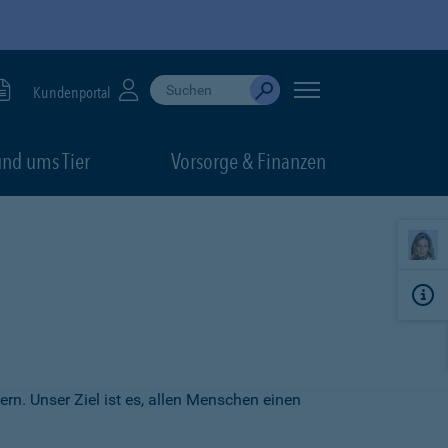
Suche durchführen
When autocomplete results are available, use up
Kundenportal
Absenden
nd ums Tier
Vorsorge & Finanzen
ern. Unser Ziel ist es, allen Menschen einen