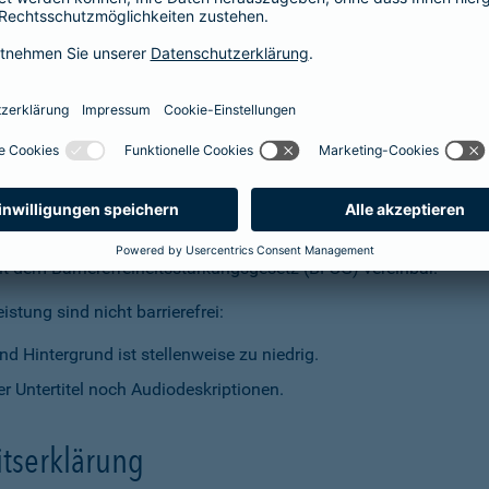
t dem Barrierefreiheitsstärkungsgesetz (BFSG) vereinbar.
stung sind nicht barrierefrei:
d Hintergrund ist stellenweise zu niedrig.
r Untertitel noch Audiodeskriptionen.
itserklärung