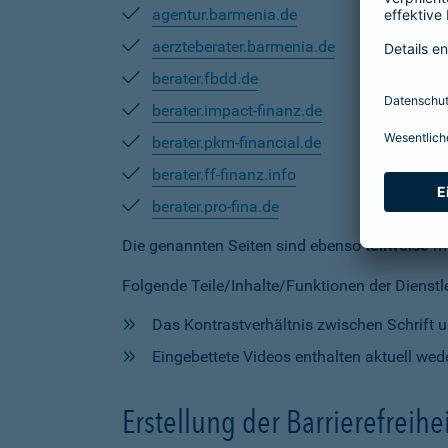
agentur.barmenia.de
aerzteberater.barmenia.de
berater.fbdd.de
berater.impact-finanz.de
berater.pkm-financial.de
berater.ff-finanz.info
berater.pro-fina.de
Die genannten Seiten sind ebenso
teilweise
mi
Folgende Teile/Inhalte/Funktionen der Dienstlei
Das Kontrastverhältnis zwischen Schrift un
Eingebettete Videos enthalten aktuell wede
Erstellung der Barrierefreihe