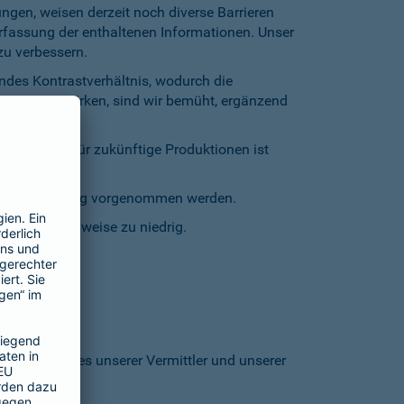
gen, weisen derzeit noch diverse Barrieren
Erfassung der enthaltenen Informationen. Unser
zu verbessern.
endes Kontrastverhältnis, wodurch die
entgegenzuwirken, sind wir bemüht, ergänzend
inschränkt. Für zukünftige Produktionen ist
staturbedienung vorgenommen werden.
grund stellenweise zu niedrig.
 den Homepages unserer Vermittler und unserer