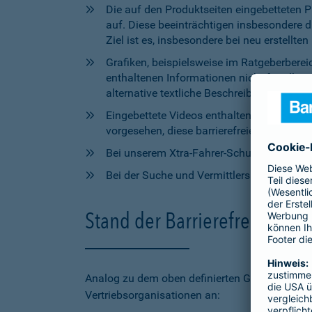
Die auf den Produktseiten eingebetteten 
auf. Diese beeinträchtigen insbesondere 
Ziel ist es, insbesondere bei neu erstell
Grafiken, beispielsweise im Ratgeberbere
enthaltenen Informationen nicht für alle
alternative textliche Beschreibungen zur V
Eingebettete Videos enthalten aktuell wede
vorgesehen, diese barrierefreien Elemente 
Bei unserem Xtra-Fahrer-Schutz kann di
Bei der Suche und Vermittlersuche auf bar
Stand der Barrierefreiheit 
Analog zu dem oben definierten Geltungsbereic
Vertriebsorganisationen an: