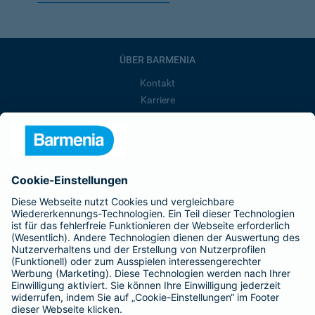
ÜBER BARMENIA
Kontakt
Karriere
Presse
Unternehmen
Anfahrt
Affiliate-Partner werden
Barmenia ist Teil der BarmeniaGothaer
BELIEBTE SEITEN
Kranken-Zusatzversicherung
Tierversicherungen
Haftpflichtversicherung
Hausratversicherung