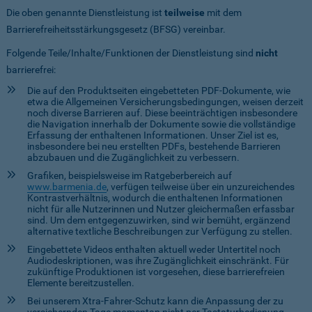
Die oben genannte Dienstleistung ist
teilweise
mit dem
Barrierefreiheitsstärkungsgesetz (BFSG) vereinbar.
Folgende Teile/Inhalte/Funktionen der Dienstleistung sind
nicht
barrierefrei:
Die auf den Produktseiten eingebetteten PDF-Dokumente, wie
etwa die Allgemeinen Versicherungsbedingungen, weisen derzeit
noch diverse Barrieren auf. Diese beeinträchtigen insbesondere
die Navigation innerhalb der Dokumente sowie die vollständige
Erfassung der enthaltenen Informationen. Unser Ziel ist es,
insbesondere bei neu erstellten PDFs, bestehende Barrieren
abzubauen und die Zugänglichkeit zu verbessern.
Grafiken, beispielsweise im Ratgeberbereich auf
www.barmenia.de
, verfügen teilweise über ein unzureichendes
Kontrastverhältnis, wodurch die enthaltenen Informationen
nicht für alle Nutzerinnen und Nutzer gleichermaßen erfassbar
sind. Um dem entgegenzuwirken, sind wir bemüht, ergänzend
alternative textliche Beschreibungen zur Verfügung zu stellen.
Eingebettete Videos enthalten aktuell weder Untertitel noch
Audiodeskriptionen, was ihre Zugänglichkeit einschränkt. Für
zukünftige Produktionen ist vorgesehen, diese barrierefreien
Elemente bereitzustellen.
Bei unserem Xtra-Fahrer-Schutz kann die Anpassung der zu