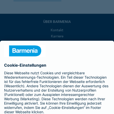
ÜBER BARMENIA
Kontakt
Karriere
Presse
Unternehmen
Anfahrt
Affiliate-Partner werden
Barmenia ist Teil der BarmeniaGothaer
BELIEBTE SEITEN
Kranken-Zusatzversicherung
Tierversicherungen
Haftpflichtversicherung
Hausratversicherung