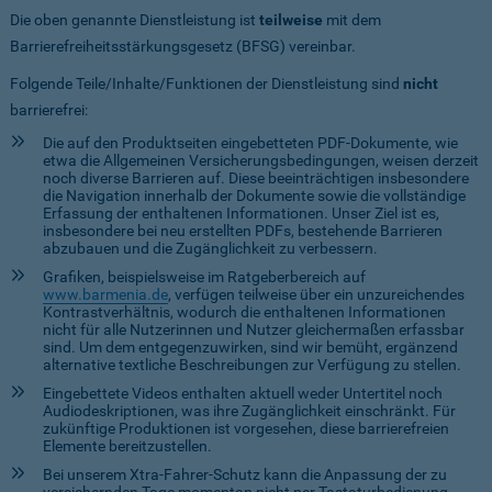
Die oben genannte Dienstleistung ist
teilweise
mit dem
Barrierefreiheitsstärkungsgesetz (BFSG) vereinbar.
Folgende Teile/Inhalte/Funktionen der Dienstleistung sind
nicht
barrierefrei:
Die auf den Produktseiten eingebetteten PDF-Dokumente, wie
etwa die Allgemeinen Versicherungsbedingungen, weisen derzeit
noch diverse Barrieren auf. Diese beeinträchtigen insbesondere
die Navigation innerhalb der Dokumente sowie die vollständige
Erfassung der enthaltenen Informationen. Unser Ziel ist es,
insbesondere bei neu erstellten PDFs, bestehende Barrieren
abzubauen und die Zugänglichkeit zu verbessern.
Grafiken, beispielsweise im Ratgeberbereich auf
www.barmenia.de
, verfügen teilweise über ein unzureichendes
Kontrastverhältnis, wodurch die enthaltenen Informationen
nicht für alle Nutzerinnen und Nutzer gleichermaßen erfassbar
sind. Um dem entgegenzuwirken, sind wir bemüht, ergänzend
alternative textliche Beschreibungen zur Verfügung zu stellen.
Eingebettete Videos enthalten aktuell weder Untertitel noch
Audiodeskriptionen, was ihre Zugänglichkeit einschränkt. Für
zukünftige Produktionen ist vorgesehen, diese barrierefreien
Elemente bereitzustellen.
Bei unserem Xtra-Fahrer-Schutz kann die Anpassung der zu