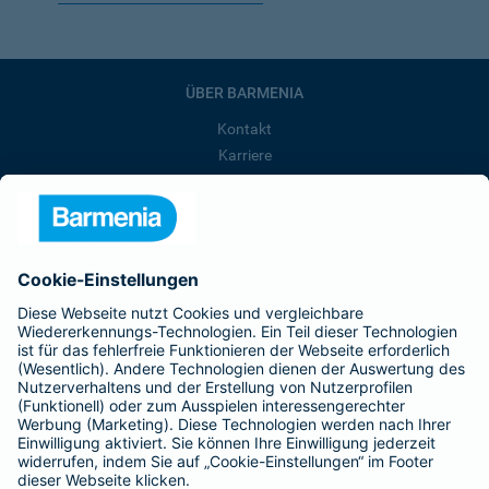
ÜBER BARMENIA
Kontakt
Karriere
Presse
Unternehmen
Anfahrt
Affiliate-Partner werden
Barmenia ist Teil der BarmeniaGothaer
BELIEBTE SEITEN
Kranken-Zusatzversicherung
Tierversicherungen
Haftpflichtversicherung
Hausratversicherung