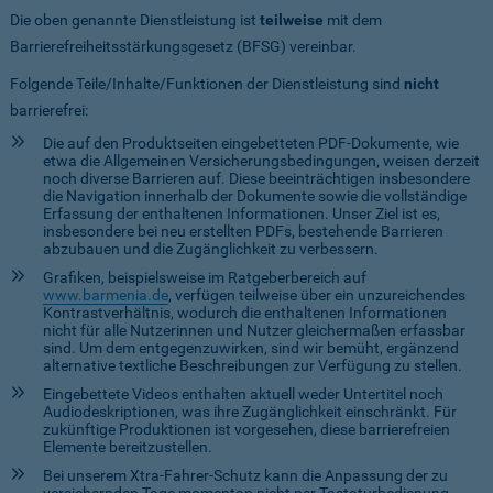
Die oben genannte Dienstleistung ist
teilweise
mit dem
Barrierefreiheitsstärkungsgesetz (BFSG) vereinbar.
Folgende Teile/Inhalte/Funktionen der Dienstleistung sind
nicht
barrierefrei:
Die auf den Produktseiten eingebetteten PDF-Dokumente, wie
etwa die Allgemeinen Versicherungsbedingungen, weisen derzeit
noch diverse Barrieren auf. Diese beeinträchtigen insbesondere
die Navigation innerhalb der Dokumente sowie die vollständige
Erfassung der enthaltenen Informationen. Unser Ziel ist es,
insbesondere bei neu erstellten PDFs, bestehende Barrieren
abzubauen und die Zugänglichkeit zu verbessern.
Grafiken, beispielsweise im Ratgeberbereich auf
www.barmenia.de
, verfügen teilweise über ein unzureichendes
Kontrastverhältnis, wodurch die enthaltenen Informationen
nicht für alle Nutzerinnen und Nutzer gleichermaßen erfassbar
sind. Um dem entgegenzuwirken, sind wir bemüht, ergänzend
alternative textliche Beschreibungen zur Verfügung zu stellen.
Eingebettete Videos enthalten aktuell weder Untertitel noch
Audiodeskriptionen, was ihre Zugänglichkeit einschränkt. Für
zukünftige Produktionen ist vorgesehen, diese barrierefreien
Elemente bereitzustellen.
Bei unserem Xtra-Fahrer-Schutz kann die Anpassung der zu