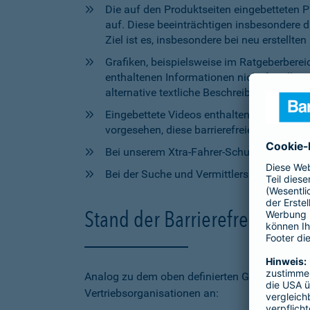
Die auf den Produktseiten eingebetteten 
auf. Diese beeinträchtigen insbesondere 
Ziel ist es, insbesondere bei neu erstell
Grafiken, beispielsweise im Ratgeberbere
enthaltenen Informationen nicht für alle
alternative textliche Beschreibungen zur V
Eingebettete Videos enthalten aktuell wede
vorgesehen, diese barrierefreien Elemente 
Bei unserem Xtra-Fahrer-Schutz kann di
Bei der Suche und Vermittlersuche auf bar
Stand der Barrierefreiheit 
Analog zu dem oben definierten Geltungsbereic
Vertriebsorganisationen an: