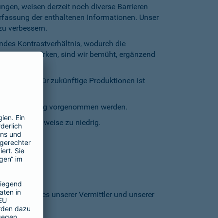
gen, weisen derzeit noch diverse Barrieren
Erfassung der enthaltenen Informationen. Unser
zu verbessern.
endes Kontrastverhältnis, wodurch die
entgegenzuwirken, sind wir bemüht, ergänzend
inschränkt. Für zukünftige Produktionen ist
staturbedienung vorgenommen werden.
grund stellenweise zu niedrig.
 den Homepages unserer Vermittler und unserer