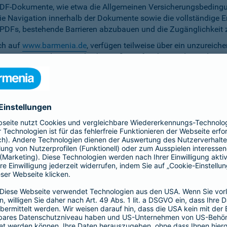
PDF-Dokumente, wie etwa die Allgemeinen Versicherungsbedingun
die Navigation innerhalb der Dokumente sowie die vollständige 
ten PDFs, bestehende Barrieren abzubauen und die Zugänglichkeit 
ich auf
www.barmenia.de
, verfügen teilweise über ein unzureich
 Nutzerinnen und Nutzer gleichermaßen erfassbar sind. Um dem 
erfügung zu stellen.
r Untertitel noch Audiodeskriptionen, was ihre Zugänglichkeit e
bereitzustellen.
e Anpassung der zu versichernden Tage momentan nicht per Ta
menia.de ist das Kontrastverhältnis zwischen Schrift und Hinter
auf den Vermittler-Homepages
h streben wir die Umsetzung der digitalen Barrierefreiheit auf