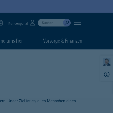
Suche durchführen
When autocomplete results are available, use up
Kundenportal
Absenden
nd ums Tier
Vorsorge & Finanzen
ern. Unser Ziel ist es, allen Menschen einen