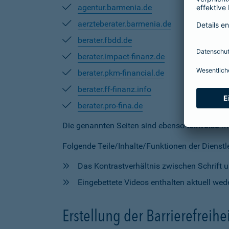
agentur.barmenia.de
aerzteberater.barmenia.de
berater.fbdd.de
berater.impact-finanz.de
berater.pkm-financial.de
berater.ff-finanz.info
berater.pro-fina.de
Die genannten Seiten sind ebenso
teilweise
mi
Folgende Teile/Inhalte/Funktionen der Dienstlei
Das Kontrastverhältnis zwischen Schrift un
Eingebettete Videos enthalten aktuell wede
Erstellung der Barrierefreihe