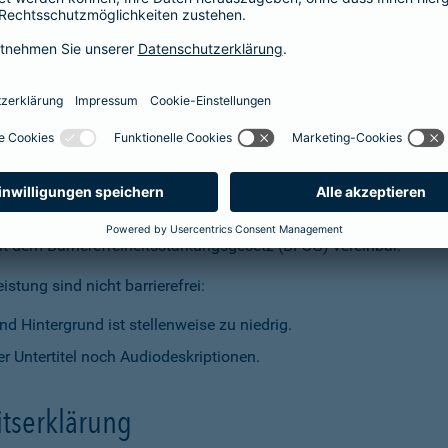
t dem Barrierefreiheitsstärkungsgesetz (BFSG) vereinbar.
stung sind nicht barrierefrei:
d Hintergrund ist stellenweise zu niedrig.
r Untertitel noch Audiodeskriptionen.
itserklärung