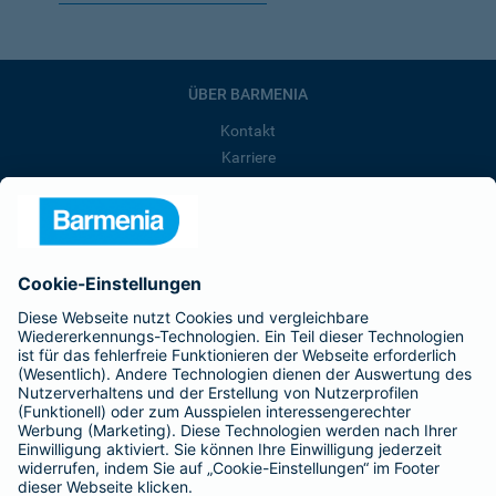
ÜBER BARMENIA
Kontakt
Karriere
Presse
Unternehmen
Anfahrt
Affiliate-Partner werden
Barmenia ist Teil der BarmeniaGothaer
BELIEBTE SEITEN
Kranken-Zusatzversicherung
Tierversicherungen
Haftpflichtversicherung
Hausratversicherung