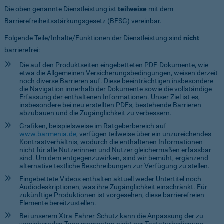
Die oben genannte Dienstleistung ist
teilweise
mit dem
Barrierefreiheitsstärkungsgesetz (BFSG) vereinbar.
Folgende Teile/Inhalte/Funktionen der Dienstleistung sind
nicht
barrierefrei:
Die auf den Produktseiten eingebetteten PDF-Dokumente, wie
etwa die Allgemeinen Versicherungsbedingungen, weisen derzeit
noch diverse Barrieren auf. Diese beeinträchtigen insbesondere
die Navigation innerhalb der Dokumente sowie die vollständige
Erfassung der enthaltenen Informationen. Unser Ziel ist es,
insbesondere bei neu erstellten PDFs, bestehende Barrieren
abzubauen und die Zugänglichkeit zu verbessern.
Grafiken, beispielsweise im Ratgeberbereich auf
www.barmenia.de
, verfügen teilweise über ein unzureichendes
Kontrastverhältnis, wodurch die enthaltenen Informationen
nicht für alle Nutzerinnen und Nutzer gleichermaßen erfassbar
sind. Um dem entgegenzuwirken, sind wir bemüht, ergänzend
alternative textliche Beschreibungen zur Verfügung zu stellen.
Eingebettete Videos enthalten aktuell weder Untertitel noch
Audiodeskriptionen, was ihre Zugänglichkeit einschränkt. Für
zukünftige Produktionen ist vorgesehen, diese barrierefreien
Elemente bereitzustellen.
Bei unserem Xtra-Fahrer-Schutz kann die Anpassung der zu