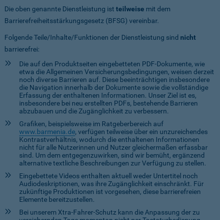
Die oben genannte Dienstleistung ist
teilweise
mit dem
Barrierefreiheitsstärkungsgesetz (BFSG) vereinbar.
Folgende Teile/Inhalte/Funktionen der Dienstleistung sind
nicht
barrierefrei:
Die auf den Produktseiten eingebetteten PDF-Dokumente, wie
etwa die Allgemeinen Versicherungsbedingungen, weisen derzeit
noch diverse Barrieren auf. Diese beeinträchtigen insbesondere
die Navigation innerhalb der Dokumente sowie die vollständige
Erfassung der enthaltenen Informationen. Unser Ziel ist es,
insbesondere bei neu erstellten PDFs, bestehende Barrieren
abzubauen und die Zugänglichkeit zu verbessern.
Grafiken, beispielsweise im Ratgeberbereich auf
www.barmenia.de
, verfügen teilweise über ein unzureichendes
Kontrastverhältnis, wodurch die enthaltenen Informationen
nicht für alle Nutzerinnen und Nutzer gleichermaßen erfassbar
sind. Um dem entgegenzuwirken, sind wir bemüht, ergänzend
alternative textliche Beschreibungen zur Verfügung zu stellen.
Eingebettete Videos enthalten aktuell weder Untertitel noch
Audiodeskriptionen, was ihre Zugänglichkeit einschränkt. Für
zukünftige Produktionen ist vorgesehen, diese barrierefreien
Elemente bereitzustellen.
Bei unserem Xtra-Fahrer-Schutz kann die Anpassung der zu