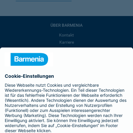
ÜBER BARMENIA
Kontakt
Karriere
Presse
Unternehmen
Anfahrt
Affiliate-Partner werden
Barmenia ist Teil der BarmeniaGothaer
BELIEBTE SEITEN
Kranken-Zusatzversicherung
Tierversicherungen
Haftpflichtversicherung
Hausratversicherung