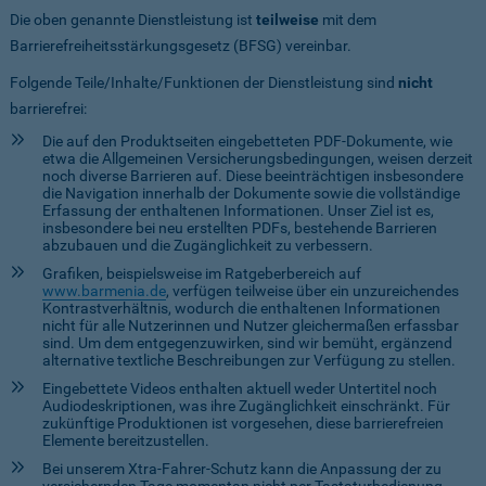
Die oben genannte Dienstleistung ist
teilweise
mit dem
Barrierefreiheitsstärkungsgesetz (BFSG) vereinbar.
Folgende Teile/Inhalte/Funktionen der Dienstleistung sind
nicht
barrierefrei:
Die auf den Produktseiten eingebetteten PDF-Dokumente, wie
etwa die Allgemeinen Versicherungsbedingungen, weisen derzeit
noch diverse Barrieren auf. Diese beeinträchtigen insbesondere
die Navigation innerhalb der Dokumente sowie die vollständige
Erfassung der enthaltenen Informationen. Unser Ziel ist es,
insbesondere bei neu erstellten PDFs, bestehende Barrieren
abzubauen und die Zugänglichkeit zu verbessern.
Grafiken, beispielsweise im Ratgeberbereich auf
www.barmenia.de
, verfügen teilweise über ein unzureichendes
Kontrastverhältnis, wodurch die enthaltenen Informationen
nicht für alle Nutzerinnen und Nutzer gleichermaßen erfassbar
sind. Um dem entgegenzuwirken, sind wir bemüht, ergänzend
alternative textliche Beschreibungen zur Verfügung zu stellen.
Eingebettete Videos enthalten aktuell weder Untertitel noch
Audiodeskriptionen, was ihre Zugänglichkeit einschränkt. Für
zukünftige Produktionen ist vorgesehen, diese barrierefreien
Elemente bereitzustellen.
Bei unserem Xtra-Fahrer-Schutz kann die Anpassung der zu