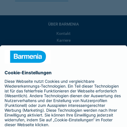
ÜBER BARMENIA
Kontakt
Karriere
Presse
Unternehmen
Anfahrt
Affiliate-Partner werden
Barmenia ist Teil der BarmeniaGothaer
BELIEBTE SEITEN
Kranken-Zusatzversicherung
Tierversicherungen
Haftpflichtversicherung
Hausratversicherung