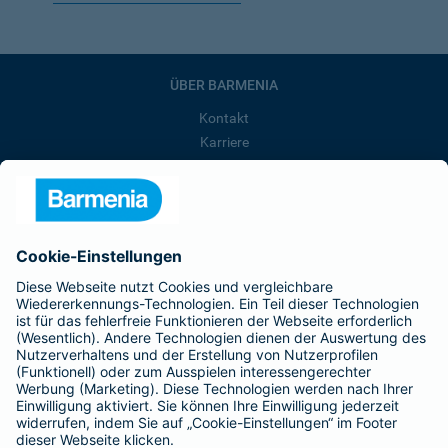
ÜBER BARMENIA
Kontakt
Karriere
Presse
Unternehmen
Anfahrt
Affiliate-Partner werden
Barmenia ist Teil der BarmeniaGothaer
BELIEBTE SEITEN
Kranken-Zusatzversicherung
Tierversicherungen
Haftpflichtversicherung
Hausratversicherung