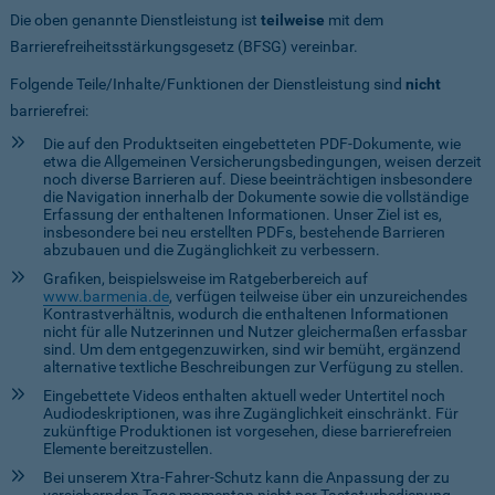
Die oben genannte Dienstleistung ist
teilweise
mit dem
Barrierefreiheitsstärkungsgesetz (BFSG) vereinbar.
Folgende Teile/Inhalte/Funktionen der Dienstleistung sind
nicht
barrierefrei:
Die auf den Produktseiten eingebetteten PDF-Dokumente, wie
etwa die Allgemeinen Versicherungsbedingungen, weisen derzeit
noch diverse Barrieren auf. Diese beeinträchtigen insbesondere
die Navigation innerhalb der Dokumente sowie die vollständige
Erfassung der enthaltenen Informationen. Unser Ziel ist es,
insbesondere bei neu erstellten PDFs, bestehende Barrieren
abzubauen und die Zugänglichkeit zu verbessern.
Grafiken, beispielsweise im Ratgeberbereich auf
www.barmenia.de
, verfügen teilweise über ein unzureichendes
Kontrastverhältnis, wodurch die enthaltenen Informationen
nicht für alle Nutzerinnen und Nutzer gleichermaßen erfassbar
sind. Um dem entgegenzuwirken, sind wir bemüht, ergänzend
alternative textliche Beschreibungen zur Verfügung zu stellen.
Eingebettete Videos enthalten aktuell weder Untertitel noch
Audiodeskriptionen, was ihre Zugänglichkeit einschränkt. Für
zukünftige Produktionen ist vorgesehen, diese barrierefreien
Elemente bereitzustellen.
Bei unserem Xtra-Fahrer-Schutz kann die Anpassung der zu