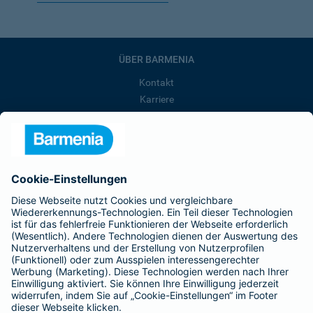
ÜBER BARMENIA
Kontakt
Karriere
Presse
Unternehmen
Anfahrt
Affiliate-Partner werden
Barmenia ist Teil der BarmeniaGothaer
BELIEBTE SEITEN
Kranken-Zusatzversicherung
Tierversicherungen
Haftpflichtversicherung
Hausratversicherung