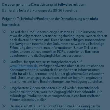
Die oben genannte Dienstleistung ist
teilweise
mit dem
Barrierefreiheitsstärkungsgesetz (BFSG) vereinbar.
Folgende Teile/Inhalte/Funktionen der Dienstleistung sind
nicht
barrierefrei:
Die auf den Produktseiten eingebetteten PDF-Dokumente, wie
etwa die Allgemeinen Versicherungsbedingungen, weisen derzeit
noch diverse Barrieren auf. Diese beeinträchtigen insbesondere
die Navigation innerhalb der Dokumente sowie die vollständige
Erfassung der enthaltenen Informationen. Unser Ziel ist es,
insbesondere bei neu erstellten PDFs, bestehende Barrieren
abzubauen und die Zugänglichkeit zu verbessern.
Grafiken, beispielsweise im Ratgeberbereich auf
www.barmenia.de
, verfügen teilweise über ein unzureichendes
Kontrastverhältnis, wodurch die enthaltenen Informationen
nicht für alle Nutzerinnen und Nutzer gleichermaßen erfassbar
sind. Um dem entgegenzuwirken, sind wir bemüht, ergänzend
alternative textliche Beschreibungen zur Verfügung zu stellen.
Eingebettete Videos enthalten aktuell weder Untertitel noch
Audiodeskriptionen, was ihre Zugänglichkeit einschränkt. Für
zukünftige Produktionen ist vorgesehen, diese barrierefreien
Elemente bereitzustellen.
Bei unserem Xtra-Fahrer-Schutz kann die Anpassung der zu