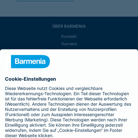
ÜBER BARMENIA
Kontakt
Karriere
Presse
Unternehmen
Anfahrt
Affiliate-Partner werden
Barmenia ist Teil der BarmeniaGothaer
BELIEBTE SEITEN
Kranken-Zusatzversicherung
Tierversicherungen
Haftpflichtversicherung
Hausratversicherung