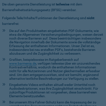
Die oben genannte Dienstleistung ist
teilweise
mit dem
Barrierefreiheitsstärkungsgesetz (BFSG) vereinbar.
Folgende Teile/Inhalte/Funktionen der Dienstleistung sind
nicht
barrierefrei:
Die auf den Produktseiten eingebetteten PDF-Dokumente, wie
etwa die Allgemeinen Versicherungsbedingungen, weisen derzeit
noch diverse Barrieren auf. Diese beeinträchtigen insbesondere
die Navigation innerhalb der Dokumente sowie die vollständige
Erfassung der enthaltenen Informationen. Unser Ziel ist es,
insbesondere bei neu erstellten PDFs, bestehende Barrieren
abzubauen und die Zugänglichkeit zu verbessern.
Grafiken, beispielsweise im Ratgeberbereich auf
www.barmenia.de
, verfügen teilweise über ein unzureichendes
Kontrastverhältnis, wodurch die enthaltenen Informationen
nicht für alle Nutzerinnen und Nutzer gleichermaßen erfassbar
sind. Um dem entgegenzuwirken, sind wir bemüht, ergänzend
alternative textliche Beschreibungen zur Verfügung zu stellen.
Eingebettete Videos enthalten aktuell weder Untertitel noch
Audiodeskriptionen, was ihre Zugänglichkeit einschränkt. Für
zukünftige Produktionen ist vorgesehen, diese barrierefreien
Elemente bereitzustellen.
Bei unserem Xtra-Fahrer-Schutz kann die Anpassung der zu