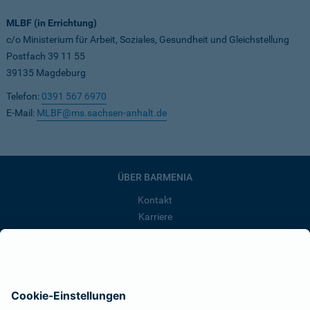
MLBF (in Errichtung)
c/o Ministerium für Arbeit, Soziales, Gesundheit und Gleichstellung
Postfach 39 11 55
39135 Magdeburg
Telefon:
0391 567 6970
E-Mail:
MLBF@ms.sachsen-anhalt.de
ÜBER BARMENIA
Kontakt
Karriere
Presse
Unternehmen
Anfahrt
Affiliate-Partner werden
Barmenia ist Teil der BarmeniaGothaer