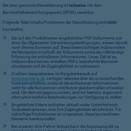
Die oben genannte Dienstleistung ist
teilweise
mit dem
Barrierefreiheitsstärkungsgesetz (BFSG) vereinbar.
Folgende Teile/Inhalte/Funktionen der Dienstleistung sind
nicht
barrierefrei:
Die auf den Produktseiten eingebetteten PDF-Dokumente, wie
etwa die Allgemeinen Versicherungsbedingungen, weisen derzeit
noch diverse Barrieren auf. Diese beeinträchtigen insbesondere
die Navigation innerhalb der Dokumente sowie die vollständige
Erfassung der enthaltenen Informationen. Unser Ziel ist es,
insbesondere bei neu erstellten PDFs, bestehende Barrieren
abzubauen und die Zugänglichkeit zu verbessern.
Grafiken, beispielsweise im Ratgeberbereich auf
www.barmenia.de
, verfügen teilweise über ein unzureichendes
Kontrastverhältnis, wodurch die enthaltenen Informationen
nicht für alle Nutzerinnen und Nutzer gleichermaßen erfassbar
sind. Um dem entgegenzuwirken, sind wir bemüht, ergänzend
alternative textliche Beschreibungen zur Verfügung zu stellen.
Eingebettete Videos enthalten aktuell weder Untertitel noch
Audiodeskriptionen, was ihre Zugänglichkeit einschränkt. Für
zukünftige Produktionen ist vorgesehen, diese barrierefreien
Elemente bereitzustellen.
Bei unserem Xtra-Fahrer-Schutz kann die Anpassung der zu