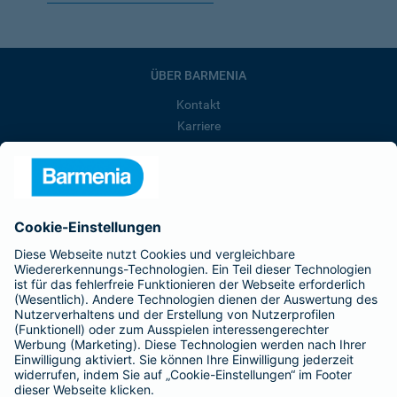
ÜBER BARMENIA
Kontakt
Karriere
Presse
Unternehmen
Anfahrt
Affiliate-Partner werden
Barmenia ist Teil der BarmeniaGothaer
BELIEBTE SEITEN
Kranken-Zusatzversicherung
Tierversicherungen
Haftpflichtversicherung
Hausratversicherung