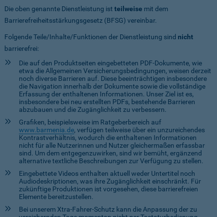
Die oben genannte Dienstleistung ist
teilweise
mit dem
Barrierefreiheitsstärkungsgesetz (BFSG) vereinbar.
Folgende Teile/Inhalte/Funktionen der Dienstleistung sind
nicht
barrierefrei:
Die auf den Produktseiten eingebetteten PDF-Dokumente, wie
etwa die Allgemeinen Versicherungsbedingungen, weisen derzeit
noch diverse Barrieren auf. Diese beeinträchtigen insbesondere
die Navigation innerhalb der Dokumente sowie die vollständige
Erfassung der enthaltenen Informationen. Unser Ziel ist es,
insbesondere bei neu erstellten PDFs, bestehende Barrieren
abzubauen und die Zugänglichkeit zu verbessern.
Grafiken, beispielsweise im Ratgeberbereich auf
www.barmenia.de
, verfügen teilweise über ein unzureichendes
Kontrastverhältnis, wodurch die enthaltenen Informationen
nicht für alle Nutzerinnen und Nutzer gleichermaßen erfassbar
sind. Um dem entgegenzuwirken, sind wir bemüht, ergänzend
alternative textliche Beschreibungen zur Verfügung zu stellen.
Eingebettete Videos enthalten aktuell weder Untertitel noch
Audiodeskriptionen, was ihre Zugänglichkeit einschränkt. Für
zukünftige Produktionen ist vorgesehen, diese barrierefreien
Elemente bereitzustellen.
Bei unserem Xtra-Fahrer-Schutz kann die Anpassung der zu