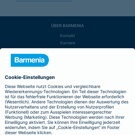
ÜBER BARMENIA
Kontakt
Karriere
Presse
Unternehmen
Anfahrt
Affiliate-Partner werden
Barmenia ist Teil der BarmeniaGothaer
BELIEBTE SEITEN
Kranken-Zusatzversicherung
Tierversicherungen
Haftpflichtversicherung
Hausratversicherung