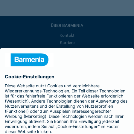
ÜBER BARMENIA
Kontakt
Karriere
Presse
Unternehmen
Anfahrt
Affiliate-Partner werden
Barmenia ist Teil der BarmeniaGothaer
BELIEBTE SEITEN
Kranken-Zusatzversicherung
Tierversicherungen
Haftpflichtversicherung
Hausratversicherung