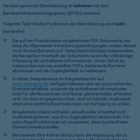
Die oben genannte Dienstleistung ist
teilweise
mit dem
Barrierefreiheitsstärkungsgesetz (BFSG) vereinbar.
Folgende Teile/Inhalte/Funktionen der Dienstleistung sind
nicht
barrierefrei:
Die auf den Produktseiten eingebetteten PDF-Dokumente, wie
etwa die Allgemeinen Versicherungsbedingungen, weisen derzeit
noch diverse Barrieren auf. Diese beeinträchtigen insbesondere
die Navigation innerhalb der Dokumente sowie die vollständige
Erfassung der enthaltenen Informationen. Unser Ziel ist es,
insbesondere bei neu erstellten PDFs, bestehende Barrieren
abzubauen und die Zugänglichkeit zu verbessern.
Grafiken, beispielsweise im Ratgeberbereich auf
www.barmenia.de
, verfügen teilweise über ein unzureichendes
Kontrastverhältnis, wodurch die enthaltenen Informationen
nicht für alle Nutzerinnen und Nutzer gleichermaßen erfassbar
sind. Um dem entgegenzuwirken, sind wir bemüht, ergänzend
alternative textliche Beschreibungen zur Verfügung zu stellen.
Eingebettete Videos enthalten aktuell weder Untertitel noch
Audiodeskriptionen, was ihre Zugänglichkeit einschränkt. Für
zukünftige Produktionen ist vorgesehen, diese barrierefreien
Elemente bereitzustellen.
Bei unserem Xtra-Fahrer-Schutz kann die Anpassung der zu