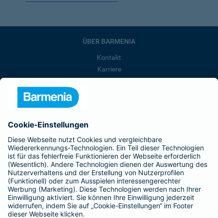
ÜBER BARMENIA
Kontakt
Karriere
Presse
Unternehmen
Anfahrt
Affiliate-Partner werden
Barmenia ist Teil der BarmeniaGothaer
BELIEBTE SEITEN
Kranken-Zusatzversicherung
Tierversicherungen
Haftpflichtversicherung
Hausratversicherung