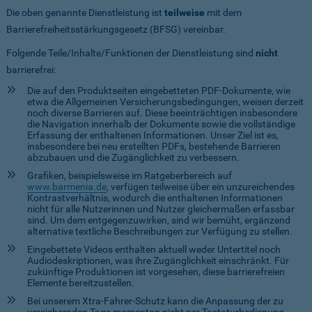
Die oben genannte Dienstleistung ist
teilweise
mit dem
Barrierefreiheitsstärkungsgesetz (BFSG) vereinbar.
Folgende Teile/Inhalte/Funktionen der Dienstleistung sind
nicht
barrierefrei:
Die auf den Produktseiten eingebetteten PDF-Dokumente, wie
etwa die Allgemeinen Versicherungsbedingungen, weisen derzeit
noch diverse Barrieren auf. Diese beeinträchtigen insbesondere
die Navigation innerhalb der Dokumente sowie die vollständige
Erfassung der enthaltenen Informationen. Unser Ziel ist es,
insbesondere bei neu erstellten PDFs, bestehende Barrieren
abzubauen und die Zugänglichkeit zu verbessern.
Grafiken, beispielsweise im Ratgeberbereich auf
www.barmenia.de
, verfügen teilweise über ein unzureichendes
Kontrastverhältnis, wodurch die enthaltenen Informationen
nicht für alle Nutzerinnen und Nutzer gleichermaßen erfassbar
sind. Um dem entgegenzuwirken, sind wir bemüht, ergänzend
alternative textliche Beschreibungen zur Verfügung zu stellen.
Eingebettete Videos enthalten aktuell weder Untertitel noch
Audiodeskriptionen, was ihre Zugänglichkeit einschränkt. Für
zukünftige Produktionen ist vorgesehen, diese barrierefreien
Elemente bereitzustellen.
Bei unserem Xtra-Fahrer-Schutz kann die Anpassung der zu