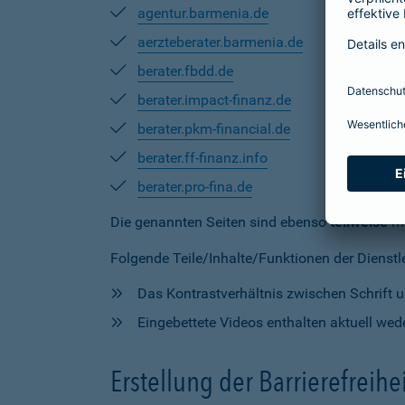
agentur.barmenia.de
aerzteberater.barmenia.de
berater.fbdd.de
berater.impact-finanz.de
berater.pkm-financial.de
berater.ff-finanz.info
berater.pro-fina.de
Die genannten Seiten sind ebenso
teilweise
mi
Folgende Teile/Inhalte/Funktionen der Dienstlei
Das Kontrastverhältnis zwischen Schrift un
Eingebettete Videos enthalten aktuell wede
Erstellung der Barrierefreihe