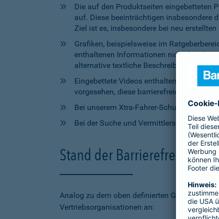
Die auf den Produktseiten eingebetteten 
auf. Diese beeinträchtigen insbesondere 
Ziel ist es, insbesondere bei neu erstell
Grafiken, beispielsweise im Ratgeberbere
enthaltenen Informationen nicht für alle
alternative textliche Beschreibungen zur V
Eingebettete Videos enthalten aktuell wede
vorgesehen, diese barrierefreien Elemente 
Bei unserem Xtra-Fahrer-Schutz kann di
Bei der Suche und Vermittlersuche auf bar
Stand der Barrierefreiheit 
Analog zu dem oben definierten Geltungsbereic
Vertriebsorganisationen an: