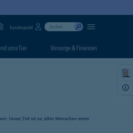
Suche durchführen
When autocomplete results are available, use up
Kundenportal
Absenden
nd ums Tier
Vorsorge & Finanzen
ern. Unser Ziel ist es, allen Menschen einen