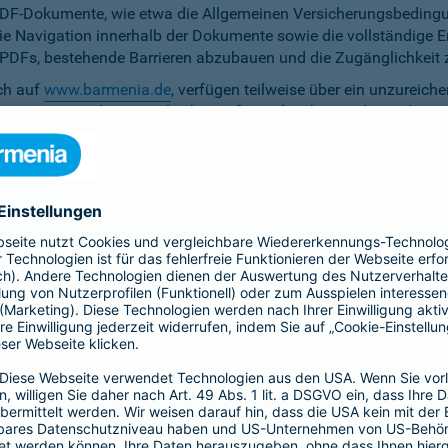
PDF-Dokumente, wie etwa die Allgemeinen Versicherungsbedingun
die Navigation innerhalb der Dokumente sowie die vollständige 
ten PDFs, bestehende Barrieren abzubauen und die Zugänglichkeit 
ich auf
www.barmenia.de
, verfügen teilweise über ein unzureich
 Nutzerinnen und Nutzer gleichermaßen erfassbar sind. Um dem 
erfügung zu stellen.
r Untertitel noch Audiodeskriptionen, was ihre Zugänglichkeit e
bereitzustellen.
e Anpassung der zu versichernden Tage momentan nicht per Ta
menia.de ist das Kontrastverhältnis zwischen Schrift und Hinter
auf den Vermittler-Homepages
h streben wir die Umsetzung der digitalen Barrierefreiheit auf