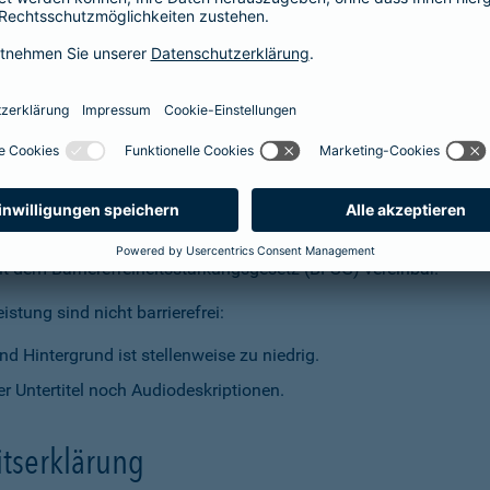
t dem Barrierefreiheitsstärkungsgesetz (BFSG) vereinbar.
stung sind nicht barrierefrei:
d Hintergrund ist stellenweise zu niedrig.
r Untertitel noch Audiodeskriptionen.
itserklärung