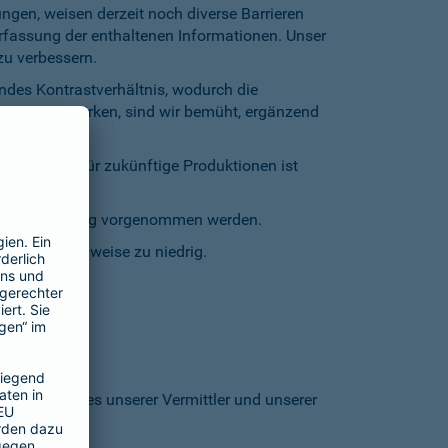
gen, weisen derzeit noch diverse Barrieren
Erfassung der enthaltenen Informationen. Unser
zu verbessern.
endes Kontrastverhältnis, wodurch die
entgegenzuwirken, sind wir bemüht, ergänzend
inschränkt. Für zukünftige Produktionen ist
staturbedienung vorgenommen werden.
grund stellenweise zu niedrig.
 den Homepages unserer Vermittler und unserer