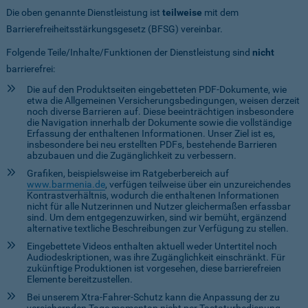
Die oben genannte Dienstleistung ist
teilweise
mit dem
Barrierefreiheitsstärkungsgesetz (BFSG) vereinbar.
Folgende Teile/Inhalte/Funktionen der Dienstleistung sind
nicht
barrierefrei:
Die auf den Produktseiten eingebetteten PDF-Dokumente, wie
etwa die Allgemeinen Versicherungsbedingungen, weisen derzeit
noch diverse Barrieren auf. Diese beeinträchtigen insbesondere
die Navigation innerhalb der Dokumente sowie die vollständige
Erfassung der enthaltenen Informationen. Unser Ziel ist es,
insbesondere bei neu erstellten PDFs, bestehende Barrieren
abzubauen und die Zugänglichkeit zu verbessern.
Grafiken, beispielsweise im Ratgeberbereich auf
www.barmenia.de
, verfügen teilweise über ein unzureichendes
Kontrastverhältnis, wodurch die enthaltenen Informationen
nicht für alle Nutzerinnen und Nutzer gleichermaßen erfassbar
sind. Um dem entgegenzuwirken, sind wir bemüht, ergänzend
alternative textliche Beschreibungen zur Verfügung zu stellen.
Eingebettete Videos enthalten aktuell weder Untertitel noch
Audiodeskriptionen, was ihre Zugänglichkeit einschränkt. Für
zukünftige Produktionen ist vorgesehen, diese barrierefreien
Elemente bereitzustellen.
Bei unserem Xtra-Fahrer-Schutz kann die Anpassung der zu