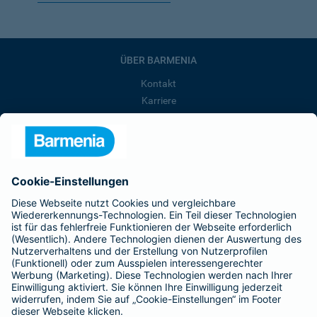
ÜBER BARMENIA
Kontakt
Karriere
Presse
Unternehmen
Anfahrt
Affiliate-Partner werden
Barmenia ist Teil der BarmeniaGothaer
BELIEBTE SEITEN
Kranken-Zusatzversicherung
Tierversicherungen
Haftpflichtversicherung
Hausratversicherung