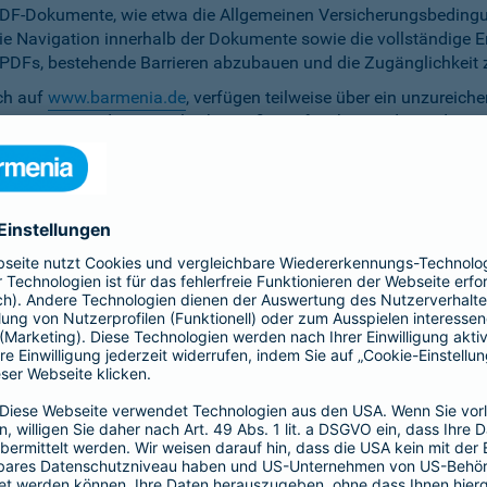
PDF-Dokumente, wie etwa die Allgemeinen Versicherungsbedingun
die Navigation innerhalb der Dokumente sowie die vollständige 
ten PDFs, bestehende Barrieren abzubauen und die Zugänglichkeit 
ich auf
www.barmenia.de
, verfügen teilweise über ein unzureich
 Nutzerinnen und Nutzer gleichermaßen erfassbar sind. Um dem 
erfügung zu stellen.
r Untertitel noch Audiodeskriptionen, was ihre Zugänglichkeit e
bereitzustellen.
e Anpassung der zu versichernden Tage momentan nicht per Ta
menia.de ist das Kontrastverhältnis zwischen Schrift und Hinter
auf den Vermittler-Homepages
h streben wir die Umsetzung der digitalen Barrierefreiheit auf