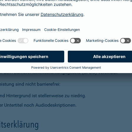
t dem Barrierefreiheitsstärkungsgesetz (BFSG) vereinbar.
stung sind nicht barrierefrei:
d Hintergrund ist stellenweise zu niedrig.
r Untertitel noch Audiodeskriptionen.
itserklärung