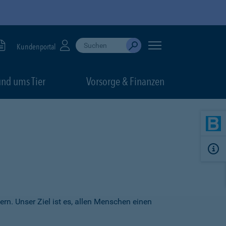
Suche durchführen
When autocomplete results are available, use up
Kundenportal
Absenden
nd ums Tier
Vorsorge & Finanzen
ern. Unser Ziel ist es, allen Menschen einen