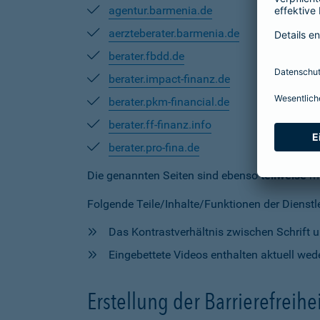
agentur.barmenia.de
aerzteberater.barmenia.de
berater.fbdd.de
berater.impact-finanz.de
berater.pkm-financial.de
berater.ff-finanz.info
berater.pro-fina.de
Die genannten Seiten sind ebenso
teilweise
mi
Folgende Teile/Inhalte/Funktionen der Dienstlei
Das Kontrastverhältnis zwischen Schrift un
Eingebettete Videos enthalten aktuell wede
Erstellung der Barrierefreihe