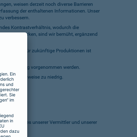
gen, weisen derzeit noch diverse Barrieren
Erfassung der enthaltenen Informationen. Unser
zu verbessern.
endes Kontrastverhältnis, wodurch die
entgegenzuwirken, sind wir bemüht, ergänzend
inschränkt. Für zukünftige Produktionen ist
staturbedienung vorgenommen werden.
grund stellenweise zu niedrig.
 den Homepages unserer Vermittler und unserer