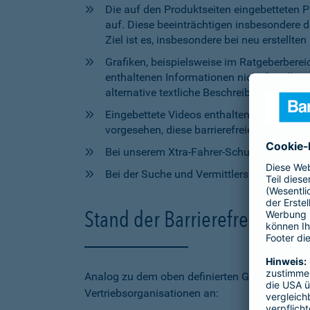
Die auf den Produktseiten eingebetteten 
auf. Diese beeinträchtigen insbesondere 
Ziel ist es, insbesondere bei neu erstell
Grafiken, beispielsweise im Ratgeberbere
enthaltenen Informationen nicht für alle
alternative textliche Beschreibungen zur V
Eingebettete Videos enthalten aktuell wede
vorgesehen, diese barrierefreien Elemente 
Bei unserem Xtra-Fahrer-Schutz kann di
Bei der Suche und Vermittlersuche auf bar
Stand der Barrierefreiheit 
Analog zu dem oben definierten Geltungsbereic
Vertriebsorganisationen an: