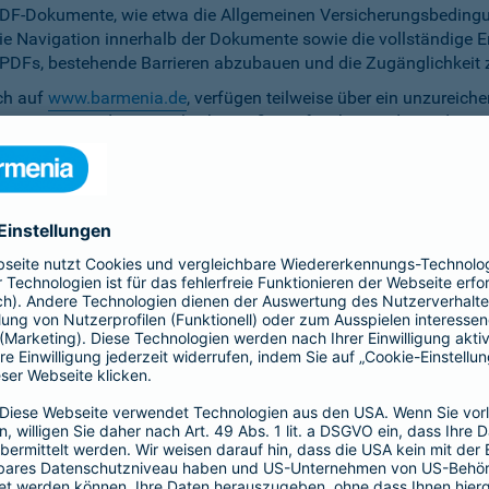
PDF-Dokumente, wie etwa die Allgemeinen Versicherungsbedingun
die Navigation innerhalb der Dokumente sowie die vollständige 
ten PDFs, bestehende Barrieren abzubauen und die Zugänglichkeit 
ich auf
www.barmenia.de
, verfügen teilweise über ein unzureich
 Nutzerinnen und Nutzer gleichermaßen erfassbar sind. Um dem 
erfügung zu stellen.
r Untertitel noch Audiodeskriptionen, was ihre Zugänglichkeit e
bereitzustellen.
e Anpassung der zu versichernden Tage momentan nicht per Ta
menia.de ist das Kontrastverhältnis zwischen Schrift und Hinter
auf den Vermittler-Homepages
h streben wir die Umsetzung der digitalen Barrierefreiheit auf