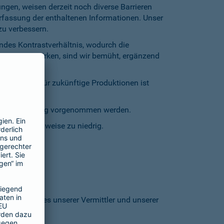
gen, weisen derzeit noch diverse Barrieren
Erfassung der enthaltenen Informationen. Unser
zu verbessern.
endes Kontrastverhältnis, wodurch die
entgegenzuwirken, sind wir bemüht, ergänzend
inschränkt. Für zukünftige Produktionen ist
staturbedienung vorgenommen werden.
grund stellenweise zu niedrig.
 den Homepages unserer Vermittler und unserer