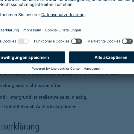
t dem Barrierefreiheitsstärkungsgesetz (BFSG) vereinbar.
stung sind nicht barrierefrei:
d Hintergrund ist stellenweise zu niedrig.
r Untertitel noch Audiodeskriptionen.
itserklärung