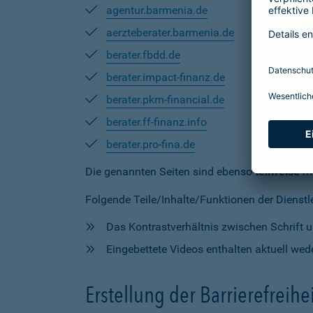
agentur.barmenia.de
aerzteberater.barmenia.de
berater.fbdd.de
berater.impact-finanz.de
berater.pkm-financial.de
berater.ff-finanz.info
berater.pro-fina.de
Die genannten Seiten sind ebenso
teilweise
mi
Folgende Teile/Inhalte/Funktionen der Dienstlei
Das Kontrastverhältnis zwischen Schrift un
Eingebettete Videos enthalten aktuell wede
Erstellung der Barrierefreihe