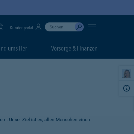
Suche durchführen
When autocomplete results are available, use up
Kundenportal
Absenden
nd ums Tier
Vorsorge & Finanzen
ern. Unser Ziel ist es, allen Menschen einen