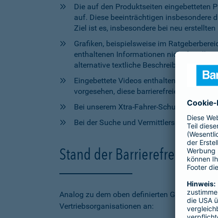
Die auf den Produktseiten eingebetteten 
auf. Diese beeinträchtigen insbesondere 
Ziel ist es, insbesondere bei neu erstell
Grafiken, beispielsweise im Ratgeberbere
enthaltenen Informationen nicht für alle
alternative textliche Beschreibungen zur V
Eingebettete Videos enthalten aktuell wede
vorgesehen, diese barrierefreien Elemente 
Bei unserem Xtra-Fahrer-Schutz kann di
Bei der Suche und Vermittlersuche auf bar
Stand der Barrierefreiheit 
Analog zu dem oben definierten Geltungsbereic
Vertriebsorganisationen an: