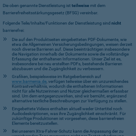
Die oben genannte Dienstleistung ist
teilweise
mit dem
Barrierefreiheitsstärkungsgesetz (BFSG) vereinbar.
Folgende Teile/Inhalte/Funktionen der Dienstleistung sind
nicht
barrierefrei:
Die auf den Produktseiten eingebetteten PDF-Dokumente, wie
etwa die Allgemeinen Versicherungsbedingungen, weisen derzeit
noch diverse Barrieren auf. Diese beeinträchtigen insbesondere
die Navigation innerhalb der Dokumente sowie die vollständige
Erfassung der enthaltenen Informationen. Unser Ziel ist es,
insbesondere bei neu erstellten PDFs, bestehende Barrieren
abzubauen und die Zugänglichkeit zu verbessern.
Grafiken, beispielsweise im Ratgeberbereich auf
www.barmenia.de
, verfügen teilweise über ein unzureichendes
Kontrastverhältnis, wodurch die enthaltenen Informationen
nicht für alle Nutzerinnen und Nutzer gleichermaßen erfassbar
sind. Um dem entgegenzuwirken, sind wir bemüht, ergänzend
alternative textliche Beschreibungen zur Verfügung zu stellen.
Eingebettete Videos enthalten aktuell weder Untertitel noch
Audiodeskriptionen, was ihre Zugänglichkeit einschränkt. Für
zukünftige Produktionen ist vorgesehen, diese barrierefreien
Elemente bereitzustellen.
Bei unserem Xtra-Fahrer-Schutz kann die Anpassung der zu