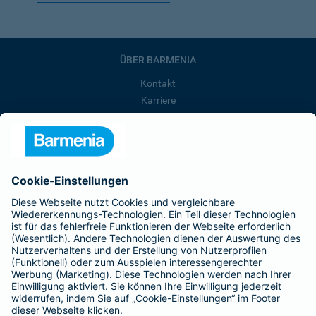
ÜBER BARMENIA
Kontakt
Karriere
Presse
Unternehmen
Anfahrt
Affiliate-Partner werden
Barmenia ist Teil der BarmeniaGothaer
BELIEBTE SEITEN
Kranken-Zusatzversicherung
Tierversicherungen
Haftpflichtversicherung
Hausratversicherung