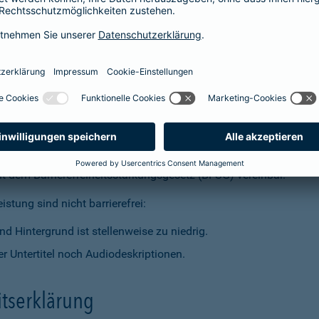
t dem Barrierefreiheitsstärkungsgesetz (BFSG) vereinbar.
stung sind nicht barrierefrei:
d Hintergrund ist stellenweise zu niedrig.
r Untertitel noch Audiodeskriptionen.
itserklärung