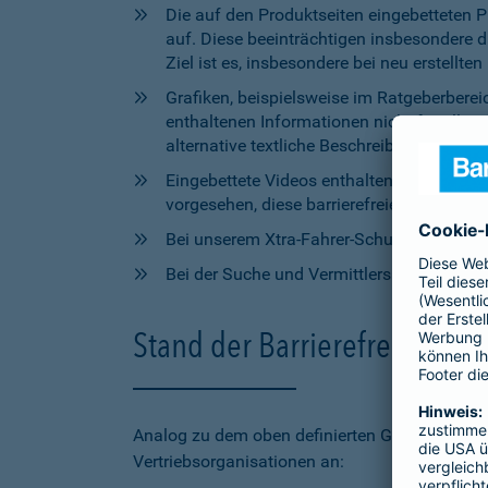
Die auf den Produktseiten eingebetteten 
auf. Diese beeinträchtigen insbesondere 
Ziel ist es, insbesondere bei neu erstell
Grafiken, beispielsweise im Ratgeberbere
enthaltenen Informationen nicht für alle
alternative textliche Beschreibungen zur V
Eingebettete Videos enthalten aktuell wede
vorgesehen, diese barrierefreien Elemente 
Bei unserem Xtra-Fahrer-Schutz kann di
Bei der Suche und Vermittlersuche auf bar
Stand der Barrierefreiheit 
Analog zu dem oben definierten Geltungsbereic
Vertriebsorganisationen an: