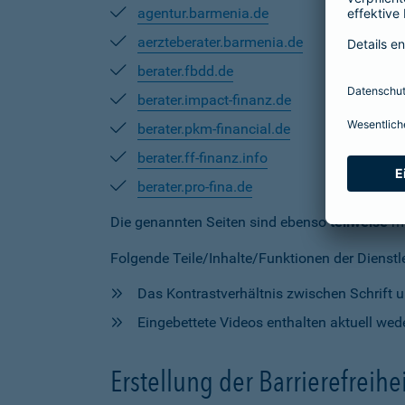
agentur.barmenia.de
aerzteberater.barmenia.de
berater.fbdd.de
berater.impact-finanz.de
berater.pkm-financial.de
berater.ff-finanz.info
berater.pro-fina.de
Die genannten Seiten sind ebenso
teilweise
mi
Folgende Teile/Inhalte/Funktionen der Dienstlei
Das Kontrastverhältnis zwischen Schrift un
Eingebettete Videos enthalten aktuell wede
Erstellung der Barrierefreihe