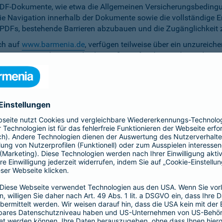
PDF-Dokumente, wie etwa die Allgemeinen Versicherungsbedingun
die Navigation innerhalb der Dokumente sowie die vollständige 
ten PDFs, bestehende Barrieren abzubauen und die Zugänglichkeit 
ich auf
www.barmenia.de
, verfügen teilweise über ein unzureich
 Nutzerinnen und Nutzer gleichermaßen erfassbar sind. Um dem 
erfügung zu stellen.
r Untertitel noch Audiodeskriptionen, was ihre Zugänglichkeit e
bereitzustellen.
e Anpassung der zu versichernden Tage momentan nicht per Ta
menia.de ist das Kontrastverhältnis zwischen Schrift und Hinter
auf den Vermittler-Homepages
h streben wir die Umsetzung der digitalen Barrierefreiheit auf