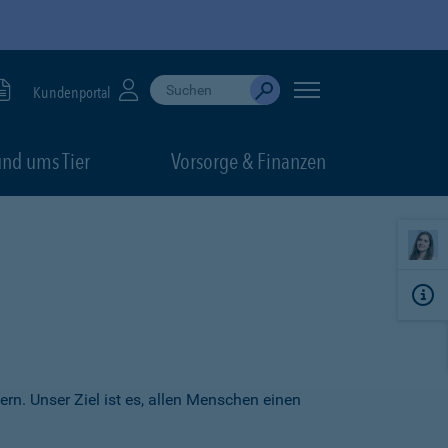
Suche durchführen
When autocomplete results are available, use up
Kundenportal
Absenden
nd ums Tier
Vorsorge & Finanzen
ern. Unser Ziel ist es, allen Menschen einen