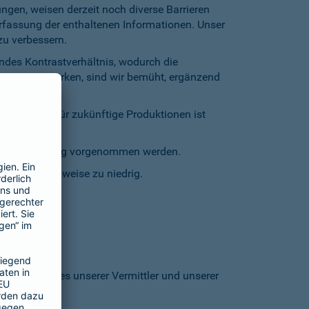
gen, weisen derzeit noch diverse Barrieren
Erfassung der enthaltenen Informationen. Unser
zu verbessern.
endes Kontrastverhältnis, wodurch die
entgegenzuwirken, sind wir bemüht, ergänzend
inschränkt. Für zukünftige Produktionen ist
staturbedienung vorgenommen werden.
grund stellenweise zu niedrig.
 den Homepages unserer Vermittler und unserer