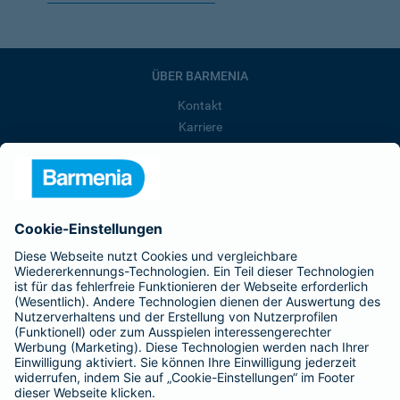
ÜBER BARMENIA
Kontakt
Karriere
Presse
Unternehmen
Anfahrt
Affiliate-Partner werden
Barmenia ist Teil der BarmeniaGothaer
BELIEBTE SEITEN
Kranken-Zusatzversicherung
Tierversicherungen
Haftpflichtversicherung
Hausratversicherung