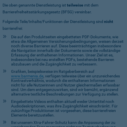
Die oben genannte Dienstleistung ist
teilweise
mit dem
Barrierefreiheitsstärkungsgesetz (BFSG) vereinbar.
Folgende Teile/Inhalte/Funktionen der Dienstleistung sind
nicht
barrierefrei:
Die auf den Produktseiten eingebetteten PDF-Dokumente, wie
etwa die Allgemeinen Versicherungsbedingungen, weisen derzeit
noch diverse Barrieren auf. Diese beeinträchtigen insbesondere
die Navigation innerhalb der Dokumente sowie die vollständige
Erfassung der enthaltenen Informationen. Unser Ziel ist es,
insbesondere bei neu erstellten PDFs, bestehende Barrieren
abzubauen und die Zugänglichkeit zu verbessern.
Grafiken, beispielsweise im Ratgeberbereich auf
www.barmenia.de
, verfügen teilweise über ein unzureichendes
Kontrastverhältnis, wodurch die enthaltenen Informationen
nicht für alle Nutzerinnen und Nutzer gleichermaßen erfassbar
sind. Um dem entgegenzuwirken, sind wir bemüht, ergänzend
alternative textliche Beschreibungen zur Verfügung zu stellen.
Eingebettete Videos enthalten aktuell weder Untertitel noch
Audiodeskriptionen, was ihre Zugänglichkeit einschränkt. Für
zukünftige Produktionen ist vorgesehen, diese barrierefreien
Elemente bereitzustellen.
Bei unserem Xtra-Fahrer-Schutz kann die Anpassung der zu