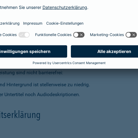
t dem Barrierefreiheitsstärkungsgesetz (BFSG) vereinbar.
stung sind nicht barrierefrei:
d Hintergrund ist stellenweise zu niedrig.
r Untertitel noch Audiodeskriptionen.
itserklärung