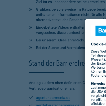
Ziel ist es, insbesondere bei neu erstell
Grafiken, beispielsweise im Ratgeberbere
enthaltenen Informationen nicht für alle
alternative textliche Beschreibungen zur V
Eingebettete Videos enthalten aktuell wede
vorgesehen, diese barrierefreien Elemente 
Bei unserem Xtra-Fahrer-Schutz kann di
Bei der Suche und Vermittlersuche auf bar
Stand der Barrierefreiheit 
Analog zu dem oben definierten Geltungsbereic
Vertriebsorganisationen an:
agentur.barmenia.de
aerzteberater.barmenia.de