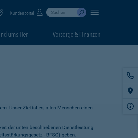
Suche durchführen
When autocomplete results are available, use up
Kundenportal
Absenden
nd ums Tier
Vorsorge & Finanzen
ern. Unser Ziel ist es, allen Menschen einen
keit der unten beschriebenen Dienstleistung
heitsstärkungsgesetz - BFSG) geben.