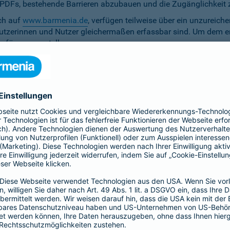
ten PDFs, bestehende Barrieren abzubauen und die Zugänglichkeit 
ich auf
www.barmenia.de
, verfügen teilweise über ein unzureich
 Nutzerinnen und Nutzer gleichermaßen erfassbar sind. Um dem 
erfügung zu stellen.
r Untertitel noch Audiodeskriptionen, was ihre Zugänglichkeit e
bereitzustellen.
e Anpassung der zu versichernden Tage momentan nicht per Ta
menia.de ist das Kontrastverhältnis zwischen Schrift und Hinter
auf den Vermittler-Homepages
h streben wir die Umsetzung der digitalen Barrierefreiheit auf