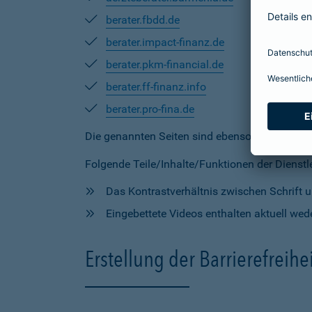
berater.fbdd.de
berater.impact-finanz.de
berater.pkm-financial.de
berater.ff-finanz.info
berater.pro-fina.de
Die genannten Seiten sind ebenso
teilweise
mi
Folgende Teile/Inhalte/Funktionen der Dienstlei
Das Kontrastverhältnis zwischen Schrift un
Eingebettete Videos enthalten aktuell wede
Erstellung der Barrierefreihe