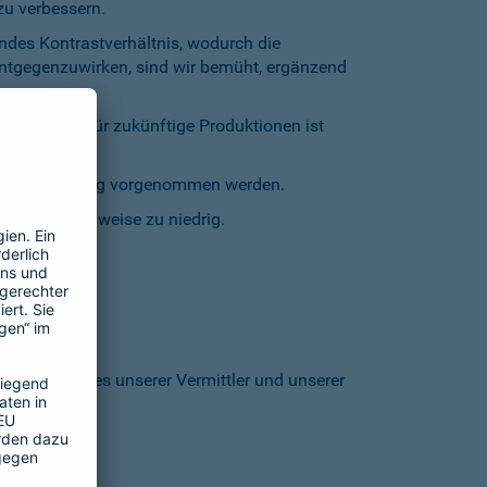
zu verbessern.
endes Kontrastverhältnis, wodurch die
entgegenzuwirken, sind wir bemüht, ergänzend
inschränkt. Für zukünftige Produktionen ist
staturbedienung vorgenommen werden.
grund stellenweise zu niedrig.
 den Homepages unserer Vermittler und unserer