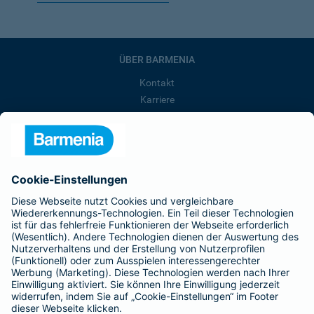
ÜBER BARMENIA
Kontakt
Karriere
Presse
Unternehmen
Anfahrt
Affiliate-Partner werden
Barmenia ist Teil der BarmeniaGothaer
BELIEBTE SEITEN
Kranken-Zusatzversicherung
Tierversicherungen
Haftpflichtversicherung
Hausratversicherung