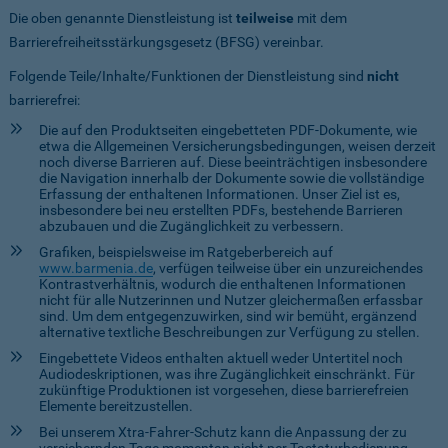
Die oben genannte Dienstleistung ist
teilweise
mit dem
Barrierefreiheitsstärkungsgesetz (BFSG) vereinbar.
Folgende Teile/Inhalte/Funktionen der Dienstleistung sind
nicht
barrierefrei:
Die auf den Produktseiten eingebetteten PDF-Dokumente, wie
etwa die Allgemeinen Versicherungsbedingungen, weisen derzeit
noch diverse Barrieren auf. Diese beeinträchtigen insbesondere
die Navigation innerhalb der Dokumente sowie die vollständige
Erfassung der enthaltenen Informationen. Unser Ziel ist es,
insbesondere bei neu erstellten PDFs, bestehende Barrieren
abzubauen und die Zugänglichkeit zu verbessern.
Grafiken, beispielsweise im Ratgeberbereich auf
www.barmenia.de
, verfügen teilweise über ein unzureichendes
Kontrastverhältnis, wodurch die enthaltenen Informationen
nicht für alle Nutzerinnen und Nutzer gleichermaßen erfassbar
sind. Um dem entgegenzuwirken, sind wir bemüht, ergänzend
alternative textliche Beschreibungen zur Verfügung zu stellen.
Eingebettete Videos enthalten aktuell weder Untertitel noch
Audiodeskriptionen, was ihre Zugänglichkeit einschränkt. Für
zukünftige Produktionen ist vorgesehen, diese barrierefreien
Elemente bereitzustellen.
Bei unserem Xtra-Fahrer-Schutz kann die Anpassung der zu