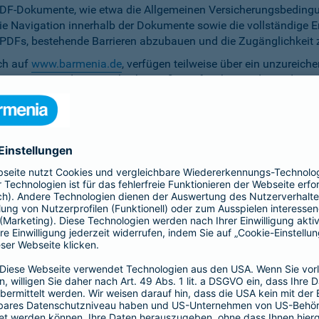
PDF-Dokumente, wie etwa die Allgemeinen Versicherungsbedingun
die Navigation innerhalb der Dokumente sowie die vollständige 
ten PDFs, bestehende Barrieren abzubauen und die Zugänglichkeit 
ich auf
www.barmenia.de
, verfügen teilweise über ein unzureich
 Nutzerinnen und Nutzer gleichermaßen erfassbar sind. Um dem 
erfügung zu stellen.
r Untertitel noch Audiodeskriptionen, was ihre Zugänglichkeit e
bereitzustellen.
e Anpassung der zu versichernden Tage momentan nicht per Ta
menia.de ist das Kontrastverhältnis zwischen Schrift und Hinter
auf den Vermittler-Homepages
h streben wir die Umsetzung der digitalen Barrierefreiheit auf