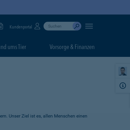
Suche durchführen
When autocomplete results are available, use up
Kundenportal
Absenden
nd ums Tier
Vorsorge & Finanzen
ern. Unser Ziel ist es, allen Menschen einen