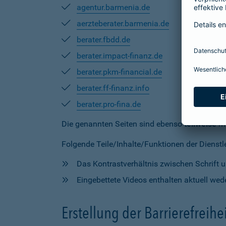
agentur.barmenia.de
aerzteberater.barmenia.de
berater.fbdd.de
berater.impact-finanz.de
berater.pkm-financial.de
berater.ff-finanz.info
berater.pro-fina.de
Die genannten Seiten sind ebenso
teilweise
mi
Folgende Teile/Inhalte/Funktionen der Dienstlei
Das Kontrastverhältnis zwischen Schrift un
Eingebettete Videos enthalten aktuell wede
Erstellung der Barrierefreihe