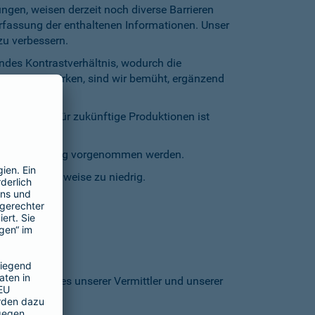
gen, weisen derzeit noch diverse Barrieren
Erfassung der enthaltenen Informationen. Unser
zu verbessern.
endes Kontrastverhältnis, wodurch die
entgegenzuwirken, sind wir bemüht, ergänzend
inschränkt. Für zukünftige Produktionen ist
staturbedienung vorgenommen werden.
grund stellenweise zu niedrig.
 den Homepages unserer Vermittler und unserer