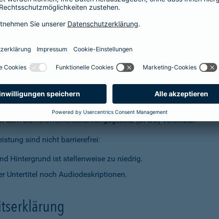
t dem Barrierefreiheitsstärkungsgesetz (BFSG) vereinbar.
stung sind nicht barrierefrei:
d Hintergrund ist stellenweise zu niedrig.
r Untertitel noch Audiodeskriptionen.
itserklärung