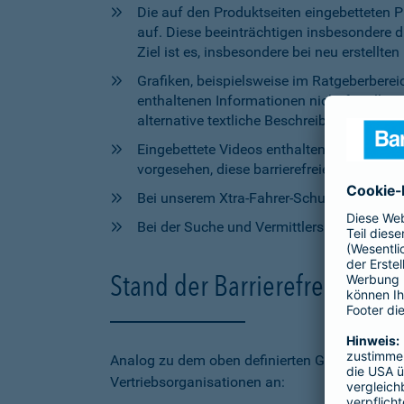
Die auf den Produktseiten eingebetteten 
auf. Diese beeinträchtigen insbesondere 
Ziel ist es, insbesondere bei neu erstell
Grafiken, beispielsweise im Ratgeberbere
enthaltenen Informationen nicht für alle
alternative textliche Beschreibungen zur V
Eingebettete Videos enthalten aktuell wede
vorgesehen, diese barrierefreien Elemente 
Bei unserem Xtra-Fahrer-Schutz kann di
Bei der Suche und Vermittlersuche auf bar
Stand der Barrierefreiheit 
Analog zu dem oben definierten Geltungsbereic
Vertriebsorganisationen an: