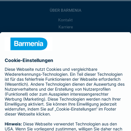
ÜBER BARMENIA
Kontakt
Karriere
Presse
Unternehmen
Anfahrt
Affiliate-Partner werden
Barmenia ist Teil der BarmeniaGothaer
BELIEBTE SEITEN
Kranken-Zusatzversicherung
Tierversicherungen
Haftpflichtversicherung
Hausratversicherung
SERVICE
Adresse ändern