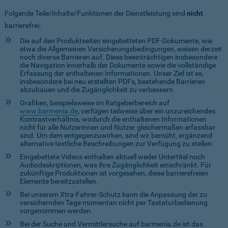
Folgende Teile/Inhalte/Funktionen der Dienstleistung sind
nicht
barrierefrei:
Die auf den Produktseiten eingebetteten PDF-Dokumente, wie
etwa die Allgemeinen Versicherungsbedingungen, weisen derzeit
noch diverse Barrieren auf. Diese beeinträchtigen insbesondere
die Navigation innerhalb der Dokumente sowie die vollständige
Erfassung der enthaltenen Informationen. Unser Ziel ist es,
insbesondere bei neu erstellten PDFs, bestehende Barrieren
abzubauen und die Zugänglichkeit zu verbessern.
Grafiken, beispielsweise im Ratgeberbereich auf
www.barmenia.de
, verfügen teilweise über ein unzureichendes
Kontrastverhältnis, wodurch die enthaltenen Informationen
nicht für alle Nutzerinnen und Nutzer gleichermaßen erfassbar
sind. Um dem entgegenzuwirken, sind wir bemüht, ergänzend
alternative textliche Beschreibungen zur Verfügung zu stellen.
Eingebettete Videos enthalten aktuell weder Untertitel noch
Audiodeskriptionen, was ihre Zugänglichkeit einschränkt. Für
zukünftige Produktionen ist vorgesehen, diese barrierefreien
Elemente bereitzustellen.
Bei unserem Xtra-Fahrer-Schutz kann die Anpassung der zu
versichernden Tage momentan nicht per Tastaturbedienung
vorgenommen werden.
Bei der Suche und Vermittlersuche auf barmenia.de ist das