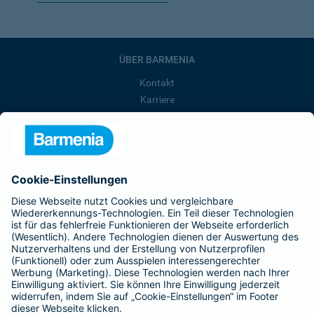
ÜBER BARMENIA
Kontakt
Karriere
Presse
Unternehmen
Anfahrt
Affiliate-Partner werden
Barmenia ist Teil der BarmeniaGothaer
BELIEBTE SEITEN
Kranken-Zusatzversicherung
Tierversicherungen
Haftpflichtversicherung
Hausratversicherung