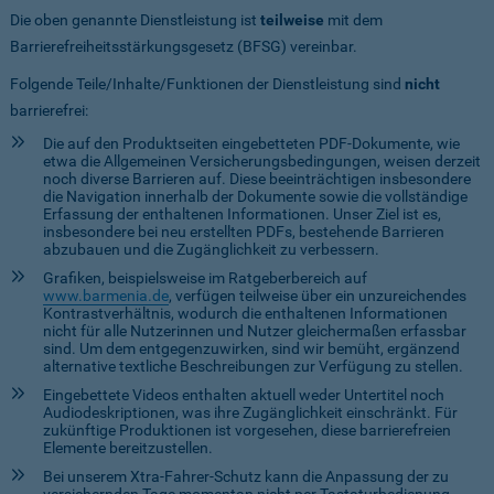
Die oben genannte Dienstleistung ist
teilweise
mit dem
Barrierefreiheitsstärkungsgesetz (BFSG) vereinbar.
Folgende Teile/Inhalte/Funktionen der Dienstleistung sind
nicht
barrierefrei:
Die auf den Produktseiten eingebetteten PDF-Dokumente, wie
etwa die Allgemeinen Versicherungsbedingungen, weisen derzeit
noch diverse Barrieren auf. Diese beeinträchtigen insbesondere
die Navigation innerhalb der Dokumente sowie die vollständige
Erfassung der enthaltenen Informationen. Unser Ziel ist es,
insbesondere bei neu erstellten PDFs, bestehende Barrieren
abzubauen und die Zugänglichkeit zu verbessern.
Grafiken, beispielsweise im Ratgeberbereich auf
www.barmenia.de
, verfügen teilweise über ein unzureichendes
Kontrastverhältnis, wodurch die enthaltenen Informationen
nicht für alle Nutzerinnen und Nutzer gleichermaßen erfassbar
sind. Um dem entgegenzuwirken, sind wir bemüht, ergänzend
alternative textliche Beschreibungen zur Verfügung zu stellen.
Eingebettete Videos enthalten aktuell weder Untertitel noch
Audiodeskriptionen, was ihre Zugänglichkeit einschränkt. Für
zukünftige Produktionen ist vorgesehen, diese barrierefreien
Elemente bereitzustellen.
Bei unserem Xtra-Fahrer-Schutz kann die Anpassung der zu