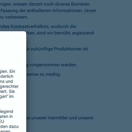
gen, weisen derzeit noch diverse Barrieren
Erfassung der enthaltenen Informationen. Unser
zu verbessern.
endes Kontrastverhältnis, wodurch die
entgegenzuwirken, sind wir bemüht, ergänzend
inschränkt. Für zukünftige Produktionen ist
staturbedienung vorgenommen werden.
grund stellenweise zu niedrig.
 den Homepages unserer Vermittler und unserer