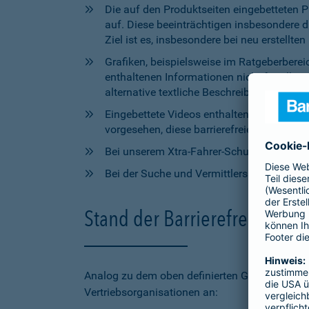
Die auf den Produktseiten eingebetteten 
auf. Diese beeinträchtigen insbesondere 
Ziel ist es, insbesondere bei neu erstell
Grafiken, beispielsweise im Ratgeberbere
enthaltenen Informationen nicht für alle
alternative textliche Beschreibungen zur V
Eingebettete Videos enthalten aktuell wede
vorgesehen, diese barrierefreien Elemente 
Bei unserem Xtra-Fahrer-Schutz kann di
Bei der Suche und Vermittlersuche auf bar
Stand der Barrierefreiheit 
Analog zu dem oben definierten Geltungsbereic
Vertriebsorganisationen an: