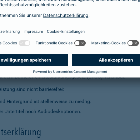
t dem Barrierefreiheitsstärkungsgesetz (BFSG) vereinbar.
stung sind nicht barrierefrei:
d Hintergrund ist stellenweise zu niedrig.
r Untertitel noch Audiodeskriptionen.
itserklärung