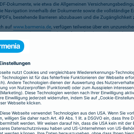
PDF-Dokumente, wie etwa die Allgemeinen Versicherungsbedingun
die Navigation innerhalb der Dokumente sowie die vollständige 
ten PDFs, bestehende Barrieren abzubauen und die Zugänglichkeit 
ich auf
www.barmenia.de
, verfügen teilweise über ein unzureich
 Nutzerinnen und Nutzer gleichermaßen erfassbar sind. Um dem 
erfügung zu stellen.
r Untertitel noch Audiodeskriptionen, was ihre Zugänglichkeit e
bereitzustellen.
e Anpassung der zu versichernden Tage momentan nicht per Ta
menia.de ist das Kontrastverhältnis zwischen Schrift und Hinter
auf den Vermittler-Homepages
h streben wir die Umsetzung der digitalen Barrierefreiheit auf