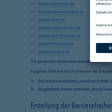
agentur.barmenia.de
aerzteberater.barmenia.de
berater.fbdd.de
berater.impact-finanz.de
berater.pkm-financial.de
berater.ff-finanz.info
berater.pro-fina.de
Die genannten Seiten sind ebenso
teilweise
mi
Folgende Teile/Inhalte/Funktionen der Dienstlei
Das Kontrastverhältnis zwischen Schrift un
Eingebettete Videos enthalten aktuell wede
Erstellung der Barrierefreihe