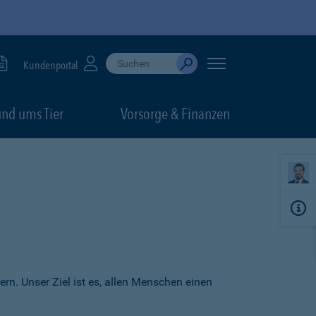
Suche durchführen
When autocomplete results are available, use up
Kundenportal
Absenden
nd ums Tier
Vorsorge & Finanzen
ern. Unser Ziel ist es, allen Menschen einen