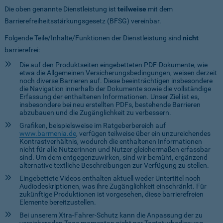
Die oben genannte Dienstleistung ist
teilweise
mit dem
Barrierefreiheitsstärkungsgesetz (BFSG) vereinbar.
Folgende Teile/Inhalte/Funktionen der Dienstleistung sind
nicht
barrierefrei:
Die auf den Produktseiten eingebetteten PDF-Dokumente, wie
etwa die Allgemeinen Versicherungsbedingungen, weisen derzeit
noch diverse Barrieren auf. Diese beeinträchtigen insbesondere
die Navigation innerhalb der Dokumente sowie die vollständige
Erfassung der enthaltenen Informationen. Unser Ziel ist es,
insbesondere bei neu erstellten PDFs, bestehende Barrieren
abzubauen und die Zugänglichkeit zu verbessern.
Grafiken, beispielsweise im Ratgeberbereich auf
www.barmenia.de
, verfügen teilweise über ein unzureichendes
Kontrastverhältnis, wodurch die enthaltenen Informationen
nicht für alle Nutzerinnen und Nutzer gleichermaßen erfassbar
sind. Um dem entgegenzuwirken, sind wir bemüht, ergänzend
alternative textliche Beschreibungen zur Verfügung zu stellen.
Eingebettete Videos enthalten aktuell weder Untertitel noch
Audiodeskriptionen, was ihre Zugänglichkeit einschränkt. Für
zukünftige Produktionen ist vorgesehen, diese barrierefreien
Elemente bereitzustellen.
Bei unserem Xtra-Fahrer-Schutz kann die Anpassung der zu