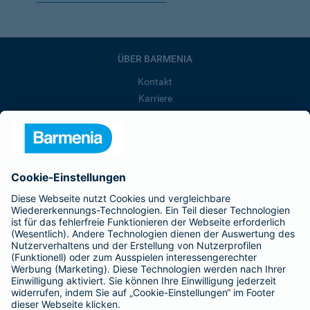
ÜBER BARMENIA
Kontakt
Karriere
Presse
Unternehmen
Anfahrt
Affiliate-Partner werden
Barmenia ist Teil der BarmeniaGothaer
BELIEBTE SEITEN
Kranken-Zusatzversicherung
Tierversicherungen
Haftpflichtversicherung
Hausratversicherung