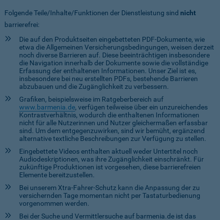
Folgende Teile/Inhalte/Funktionen der Dienstleistung sind
nicht
barrierefrei:
Die auf den Produktseiten eingebetteten PDF-Dokumente, wie
etwa die Allgemeinen Versicherungsbedingungen, weisen derzeit
noch diverse Barrieren auf. Diese beeinträchtigen insbesondere
die Navigation innerhalb der Dokumente sowie die vollständige
Erfassung der enthaltenen Informationen. Unser Ziel ist es,
insbesondere bei neu erstellten PDFs, bestehende Barrieren
abzubauen und die Zugänglichkeit zu verbessern.
Grafiken, beispielsweise im Ratgeberbereich auf
www.barmenia.de
, verfügen teilweise über ein unzureichendes
Kontrastverhältnis, wodurch die enthaltenen Informationen
nicht für alle Nutzerinnen und Nutzer gleichermaßen erfassbar
sind. Um dem entgegenzuwirken, sind wir bemüht, ergänzend
alternative textliche Beschreibungen zur Verfügung zu stellen.
Eingebettete Videos enthalten aktuell weder Untertitel noch
Audiodeskriptionen, was ihre Zugänglichkeit einschränkt. Für
zukünftige Produktionen ist vorgesehen, diese barrierefreien
Elemente bereitzustellen.
Bei unserem Xtra-Fahrer-Schutz kann die Anpassung der zu
versichernden Tage momentan nicht per Tastaturbedienung
vorgenommen werden.
Bei der Suche und Vermittlersuche auf barmenia.de ist das