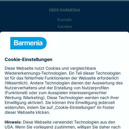
ÜBER BARMENIA
Kontakt
Karriere
Presse
Unternehmen
Anfahrt
Affiliate-Partner werden
Barmenia ist Teil der BarmeniaGothaer
BELIEBTE SEITEN
Kranken-Zusatzversicherung
Tierversicherungen
Haftpflichtversicherung
Hausratversicherung
SERVICE
Adresse ändern