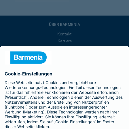
ÜBER BARMENIA
Kontakt
Karriere
Presse
Unternehmen
Anfahrt
Affiliate-Partner werden
Barmenia ist Teil der BarmeniaGothaer
BELIEBTE SEITEN
Kranken-Zusatzversicherung
Tierversicherungen
Haftpflichtversicherung
Hausratversicherung