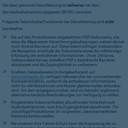
Die oben genannte Dienstleistung ist
teilweise
mit dem
Barrierefreiheitsstärkungsgesetz (BFSG) vereinbar.
Folgende Teile/Inhalte/Funktionen der Dienstleistung sind
nicht
barrierefrei:
Die auf den Produktseiten eingebetteten PDF-Dokumente, wie
etwa die Allgemeinen Versicherungsbedingungen, weisen derzeit
noch diverse Barrieren auf. Diese beeinträchtigen insbesondere
die Navigation innerhalb der Dokumente sowie die vollständige
Erfassung der enthaltenen Informationen. Unser Ziel ist es,
insbesondere bei neu erstellten PDFs, bestehende Barrieren
abzubauen und die Zugänglichkeit zu verbessern.
Grafiken, beispielsweise im Ratgeberbereich auf
www.barmenia.de
, verfügen teilweise über ein unzureichendes
Kontrastverhältnis, wodurch die enthaltenen Informationen
nicht für alle Nutzerinnen und Nutzer gleichermaßen erfassbar
sind. Um dem entgegenzuwirken, sind wir bemüht, ergänzend
alternative textliche Beschreibungen zur Verfügung zu stellen.
Eingebettete Videos enthalten aktuell weder Untertitel noch
Audiodeskriptionen, was ihre Zugänglichkeit einschränkt. Für
zukünftige Produktionen ist vorgesehen, diese barrierefreien
Elemente bereitzustellen.
Bei unserem Xtra-Fahrer-Schutz kann die Anpassung der zu