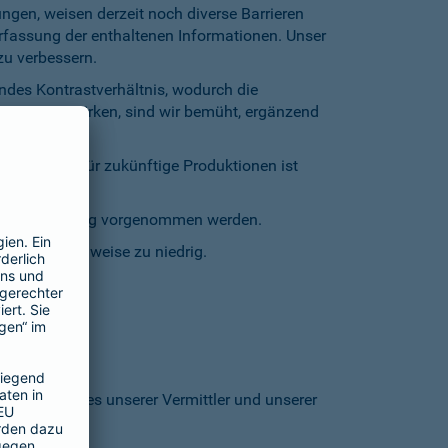
gen, weisen derzeit noch diverse Barrieren
Erfassung der enthaltenen Informationen. Unser
zu verbessern.
endes Kontrastverhältnis, wodurch die
entgegenzuwirken, sind wir bemüht, ergänzend
inschränkt. Für zukünftige Produktionen ist
staturbedienung vorgenommen werden.
grund stellenweise zu niedrig.
 den Homepages unserer Vermittler und unserer