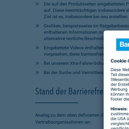
Die auf den Produktseiten eingebetteten 
auf. Diese beeinträchtigen insbesondere 
Ziel ist es, insbesondere bei neu erstell
Grafiken, beispielsweise im Ratgeberbere
enthaltenen Informationen nicht für alle
alternative textliche Beschreibungen zur V
Eingebettete Videos enthalten aktuell wede
vorgesehen, diese barrierefreien Elemente 
Bei unserem Xtra-Fahrer-Schutz kann di
Bei der Suche und Vermittlersuche auf bar
Stand der Barrierefreiheit 
Analog zu dem oben definierten Geltungsbereic
Vertriebsorganisationen an: