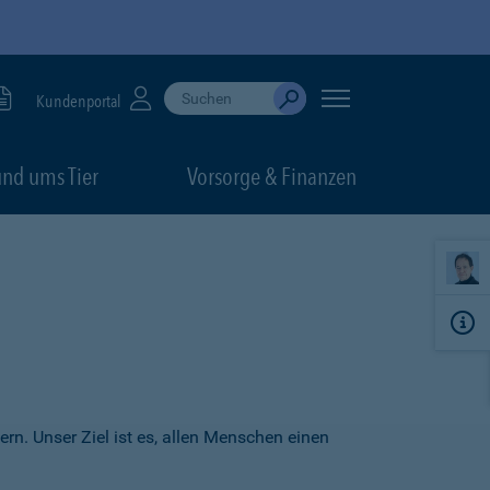
Suche durchführen
When autocomplete results are available, use up
Kundenportal
Absenden
nd ums Tier
Vorsorge & Finanzen
ern. Unser Ziel ist es, allen Menschen einen