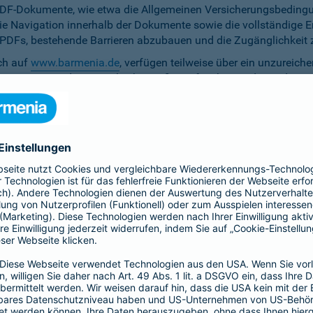
PDF-Dokumente, wie etwa die Allgemeinen Versicherungsbedingun
die Navigation innerhalb der Dokumente sowie die vollständige 
ten PDFs, bestehende Barrieren abzubauen und die Zugänglichkeit 
ich auf
www.barmenia.de
, verfügen teilweise über ein unzureich
 Nutzerinnen und Nutzer gleichermaßen erfassbar sind. Um dem 
erfügung zu stellen.
r Untertitel noch Audiodeskriptionen, was ihre Zugänglichkeit e
bereitzustellen.
e Anpassung der zu versichernden Tage momentan nicht per Ta
menia.de ist das Kontrastverhältnis zwischen Schrift und Hinter
auf den Vermittler-Homepages
h streben wir die Umsetzung der digitalen Barrierefreiheit auf