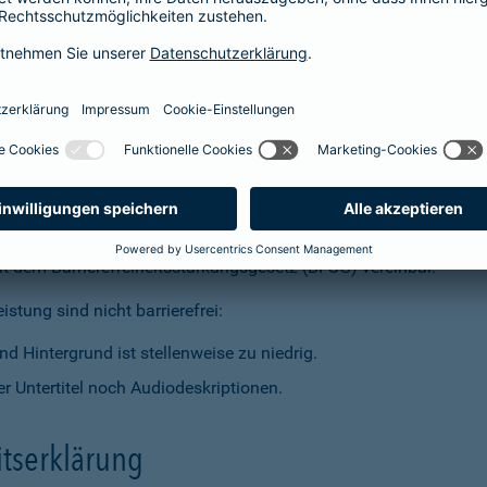
t dem Barrierefreiheitsstärkungsgesetz (BFSG) vereinbar.
stung sind nicht barrierefrei:
d Hintergrund ist stellenweise zu niedrig.
r Untertitel noch Audiodeskriptionen.
itserklärung