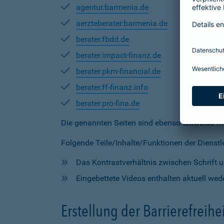
agentur.barmenia.de
aerzteberater.barmenia.de
berater.fbdd.de
berater.impact-finanz.de
berater.pkm-financial.de
berater.ff-finanz.info
berater.pro-fina.de
Die genannten Seiten sind ebenso
teilweise
mi
Folgende Teile/Inhalte/Funktionen der Dienstlei
Das Kontrastverhältnis zwischen Schrift un
Eingebettete Videos enthalten aktuell wede
Erstellung der Barrierefreihe