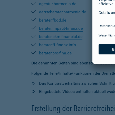
agentur.barmenia.de
aerzteberater.barmenia.de
berater.fbdd.de
berater.impact-finanz.de
berater.pkm-financial.de
berater.ff-finanz.info
berater.pro-fina.de
Die genannten Seiten sind ebenso
teilweise
mi
Folgende Teile/Inhalte/Funktionen der Dienstlei
Das Kontrastverhältnis zwischen Schrift un
Eingebettete Videos enthalten aktuell wede
Erstellung der Barrierefreihe