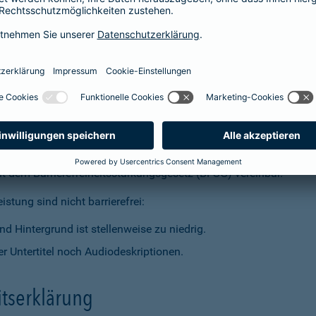
t dem Barrierefreiheitsstärkungsgesetz (BFSG) vereinbar.
stung sind nicht barrierefrei:
d Hintergrund ist stellenweise zu niedrig.
r Untertitel noch Audiodeskriptionen.
itserklärung