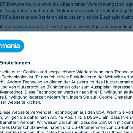
PDF-Dokumente, wie etwa die Allgemeinen Versicherungsbedingun
die Navigation innerhalb der Dokumente sowie die vollständige 
ten PDFs, bestehende Barrieren abzubauen und die Zugänglichkeit 
ich auf
www.barmenia.de
, verfügen teilweise über ein unzureich
 Nutzerinnen und Nutzer gleichermaßen erfassbar sind. Um dem 
erfügung zu stellen.
r Untertitel noch Audiodeskriptionen, was ihre Zugänglichkeit e
bereitzustellen.
e Anpassung der zu versichernden Tage momentan nicht per Ta
menia.de ist das Kontrastverhältnis zwischen Schrift und Hinter
auf den Vermittler-Homepages
h streben wir die Umsetzung der digitalen Barrierefreiheit auf