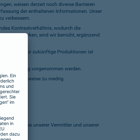
gen, weisen derzeit noch diverse Barrieren
Erfassung der enthaltenen Informationen. Unser
zu verbessern.
endes Kontrastverhältnis, wodurch die
entgegenzuwirken, sind wir bemüht, ergänzend
inschränkt. Für zukünftige Produktionen ist
staturbedienung vorgenommen werden.
grund stellenweise zu niedrig.
 den Homepages unserer Vermittler und unserer