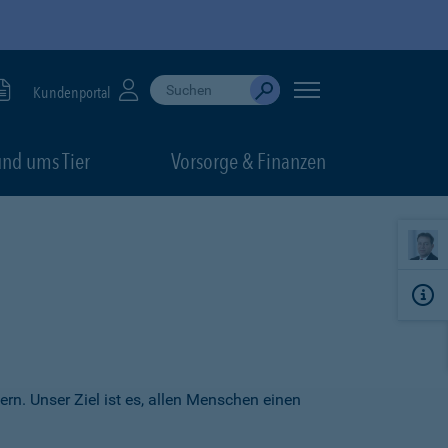
Suche durchführen
When autocomplete results are available, use up
Kundenportal
Absenden
nd ums Tier
Vorsorge & Finanzen
ern. Unser Ziel ist es, allen Menschen einen