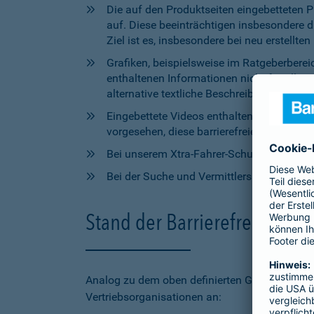
Die auf den Produktseiten eingebetteten 
auf. Diese beeinträchtigen insbesondere 
Ziel ist es, insbesondere bei neu erstell
Grafiken, beispielsweise im Ratgeberbere
enthaltenen Informationen nicht für alle
alternative textliche Beschreibungen zur V
Eingebettete Videos enthalten aktuell wede
vorgesehen, diese barrierefreien Elemente 
Bei unserem Xtra-Fahrer-Schutz kann di
Bei der Suche und Vermittlersuche auf bar
Stand der Barrierefreiheit 
Analog zu dem oben definierten Geltungsbereic
Vertriebsorganisationen an: