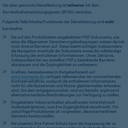
Die oben genannte Dienstleistung ist
teilweise
mit dem
Barrierefreiheitsstärkungsgesetz (BFSG) vereinbar.
Folgende Teile/Inhalte/Funktionen der Dienstleistung sind
nicht
barrierefrei:
Die auf den Produktseiten eingebetteten PDF-Dokumente, wie
etwa die Allgemeinen Versicherungsbedingungen, weisen derzeit
noch diverse Barrieren auf. Diese beeinträchtigen insbesondere
die Navigation innerhalb der Dokumente sowie die vollständige
Erfassung der enthaltenen Informationen. Unser Ziel ist es,
insbesondere bei neu erstellten PDFs, bestehende Barrieren
abzubauen und die Zugänglichkeit zu verbessern.
Grafiken, beispielsweise im Ratgeberbereich auf
www.barmenia.de
, verfügen teilweise über ein unzureichendes
Kontrastverhältnis, wodurch die enthaltenen Informationen
nicht für alle Nutzerinnen und Nutzer gleichermaßen erfassbar
sind. Um dem entgegenzuwirken, sind wir bemüht, ergänzend
alternative textliche Beschreibungen zur Verfügung zu stellen.
Eingebettete Videos enthalten aktuell weder Untertitel noch
Audiodeskriptionen, was ihre Zugänglichkeit einschränkt. Für
zukünftige Produktionen ist vorgesehen, diese barrierefreien
Elemente bereitzustellen.
Bei unserem Xtra-Fahrer-Schutz kann die Anpassung der zu