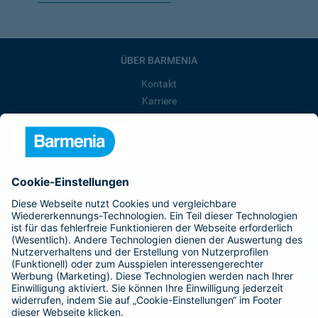
ÜBER BARMENIA
Kontakt
Karriere
Presse
Unternehmen
Anfahrt
Affiliate-Partner werden
Barmenia ist Teil der BarmeniaGothaer
BELIEBTE SEITEN
Kranken-Zusatzversicherung
Tierversicherungen
Haftpflichtversicherung
Hausratversicherung