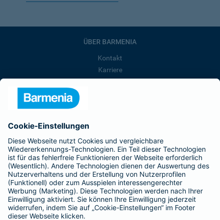
ÜBER BARMENIA
Kontakt
Karriere
Presse
Unternehmen
Anfahrt
Affiliate-Partner werden
Barmenia ist Teil der BarmeniaGothaer
BELIEBTE SEITEN
Kranken-Zusatzversicherung
Tierversicherungen
Haftpflichtversicherung
Hausratversicherung