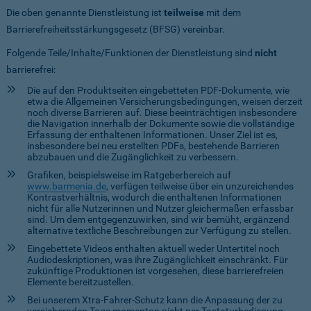
Die oben genannte Dienstleistung ist
teilweise
mit dem
Barrierefreiheitsstärkungsgesetz (BFSG) vereinbar.
Folgende Teile/Inhalte/Funktionen der Dienstleistung sind
nicht
barrierefrei:
Die auf den Produktseiten eingebetteten PDF-Dokumente, wie
etwa die Allgemeinen Versicherungsbedingungen, weisen derzeit
noch diverse Barrieren auf. Diese beeinträchtigen insbesondere
die Navigation innerhalb der Dokumente sowie die vollständige
Erfassung der enthaltenen Informationen. Unser Ziel ist es,
insbesondere bei neu erstellten PDFs, bestehende Barrieren
abzubauen und die Zugänglichkeit zu verbessern.
Grafiken, beispielsweise im Ratgeberbereich auf
www.barmenia.de
, verfügen teilweise über ein unzureichendes
Kontrastverhältnis, wodurch die enthaltenen Informationen
nicht für alle Nutzerinnen und Nutzer gleichermaßen erfassbar
sind. Um dem entgegenzuwirken, sind wir bemüht, ergänzend
alternative textliche Beschreibungen zur Verfügung zu stellen.
Eingebettete Videos enthalten aktuell weder Untertitel noch
Audiodeskriptionen, was ihre Zugänglichkeit einschränkt. Für
zukünftige Produktionen ist vorgesehen, diese barrierefreien
Elemente bereitzustellen.
Bei unserem Xtra-Fahrer-Schutz kann die Anpassung der zu