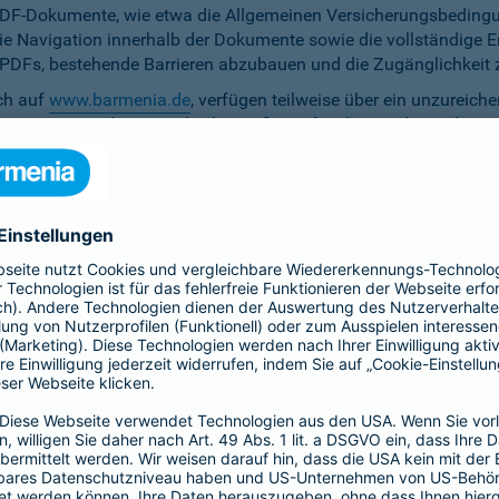
PDF-Dokumente, wie etwa die Allgemeinen Versicherungsbedingun
die Navigation innerhalb der Dokumente sowie die vollständige 
ten PDFs, bestehende Barrieren abzubauen und die Zugänglichkeit 
ich auf
www.barmenia.de
, verfügen teilweise über ein unzureich
 Nutzerinnen und Nutzer gleichermaßen erfassbar sind. Um dem 
erfügung zu stellen.
r Untertitel noch Audiodeskriptionen, was ihre Zugänglichkeit e
bereitzustellen.
e Anpassung der zu versichernden Tage momentan nicht per Ta
menia.de ist das Kontrastverhältnis zwischen Schrift und Hinter
auf den Vermittler-Homepages
h streben wir die Umsetzung der digitalen Barrierefreiheit auf