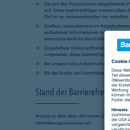
Die auf den Produktseiten eingebetteten 
auf. Diese beeinträchtigen insbesondere 
Ziel ist es, insbesondere bei neu erstell
Grafiken, beispielsweise im Ratgeberbere
enthaltenen Informationen nicht für alle
alternative textliche Beschreibungen zur V
Eingebettete Videos enthalten aktuell wede
vorgesehen, diese barrierefreien Elemente 
Bei unserem Xtra-Fahrer-Schutz kann di
Bei der Suche und Vermittlersuche auf bar
Stand der Barrierefreiheit 
Analog zu dem oben definierten Geltungsbereic
Vertriebsorganisationen an: