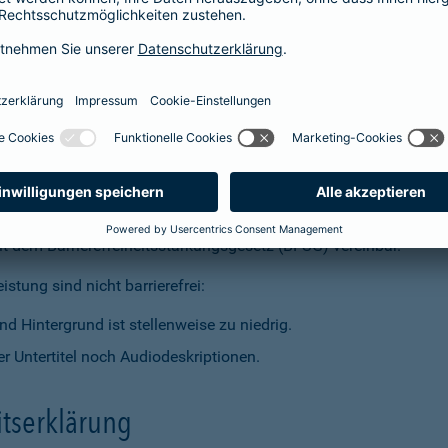
t dem Barrierefreiheitsstärkungsgesetz (BFSG) vereinbar.
stung sind nicht barrierefrei:
d Hintergrund ist stellenweise zu niedrig.
r Untertitel noch Audiodeskriptionen.
itserklärung