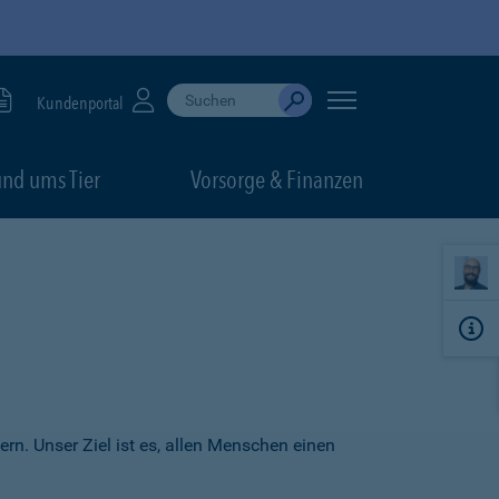
Suche durchführen
When autocomplete results are available, use up
Kundenportal
Absenden
nd ums Tier
Vorsorge & Finanzen
ern. Unser Ziel ist es, allen Menschen einen