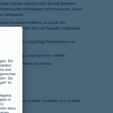
gen, weisen derzeit noch diverse Barrieren
Erfassung der enthaltenen Informationen. Unser
zu verbessern.
endes Kontrastverhältnis, wodurch die
entgegenzuwirken, sind wir bemüht, ergänzend
inschränkt. Für zukünftige Produktionen ist
staturbedienung vorgenommen werden.
grund stellenweise zu niedrig.
 den Homepages unserer Vermittler und unserer