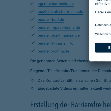
agentur.barmenia.de
aerzteberater.barmenia.de
berater.fbdd.de
berater.impact-finanz.de
berater.pkm-financial.de
berater.ff-finanz.info
berater.pro-fina.de
Die genannten Seiten sind ebenso
teilweise
mi
Folgende Teile/Inhalte/Funktionen der Dienstlei
Das Kontrastverhältnis zwischen Schrift un
Eingebettete Videos enthalten aktuell wede
Erstellung der Barrierefreihe