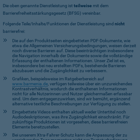
Die oben genannte Dienstleistung ist
teilweise
mit dem
Barrierefreiheitsstärkungsgesetz (BFSG) vereinbar.
Folgende Teile/Inhalte/Funktionen der Dienstleistung sind
nicht
barrierefrei:
Die auf den Produktseiten eingebetteten PDF-Dokumente, wie
etwa die Allgemeinen Versicherungsbedingungen, weisen derzeit
noch diverse Barrieren auf. Diese beeinträchtigen insbesondere
die Navigation innerhalb der Dokumente sowie die vollständige
Erfassung der enthaltenen Informationen. Unser Ziel ist es,
insbesondere bei neu erstellten PDFs, bestehende Barrieren
abzubauen und die Zugänglichkeit zu verbessern.
Grafiken, beispielsweise im Ratgeberbereich auf
www.barmenia.de
, verfügen teilweise über ein unzureichendes
Kontrastverhältnis, wodurch die enthaltenen Informationen
nicht für alle Nutzerinnen und Nutzer gleichermaßen erfassbar
sind. Um dem entgegenzuwirken, sind wir bemüht, ergänzend
alternative textliche Beschreibungen zur Verfügung zu stellen.
Eingebettete Videos enthalten aktuell weder Untertitel noch
Audiodeskriptionen, was ihre Zugänglichkeit einschränkt. Für
zukünftige Produktionen ist vorgesehen, diese barrierefreien
Elemente bereitzustellen.
Bei unserem Xtra-Fahrer-Schutz kann die Anpassung der zu