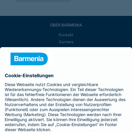
ÜBER BARMENIA
Kontakt
Karriere
Presse
Unternehmen
Anfahrt
Affiliate-Partner werden
Barmenia ist Teil der BarmeniaGothaer
BELIEBTE SEITEN
Kranken-Zusatzversicherung
Tierversicherungen
Haftpflichtversicherung
Hausratversicherung