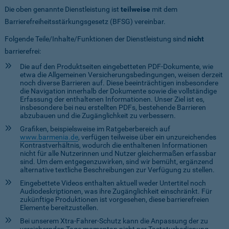
Die oben genannte Dienstleistung ist
teilweise
mit dem
Barrierefreiheitsstärkungsgesetz (BFSG) vereinbar.
Folgende Teile/Inhalte/Funktionen der Dienstleistung sind
nicht
barrierefrei:
Die auf den Produktseiten eingebetteten PDF-Dokumente, wie
etwa die Allgemeinen Versicherungsbedingungen, weisen derzeit
noch diverse Barrieren auf. Diese beeinträchtigen insbesondere
die Navigation innerhalb der Dokumente sowie die vollständige
Erfassung der enthaltenen Informationen. Unser Ziel ist es,
insbesondere bei neu erstellten PDFs, bestehende Barrieren
abzubauen und die Zugänglichkeit zu verbessern.
Grafiken, beispielsweise im Ratgeberbereich auf
www.barmenia.de
, verfügen teilweise über ein unzureichendes
Kontrastverhältnis, wodurch die enthaltenen Informationen
nicht für alle Nutzerinnen und Nutzer gleichermaßen erfassbar
sind. Um dem entgegenzuwirken, sind wir bemüht, ergänzend
alternative textliche Beschreibungen zur Verfügung zu stellen.
Eingebettete Videos enthalten aktuell weder Untertitel noch
Audiodeskriptionen, was ihre Zugänglichkeit einschränkt. Für
zukünftige Produktionen ist vorgesehen, diese barrierefreien
Elemente bereitzustellen.
Bei unserem Xtra-Fahrer-Schutz kann die Anpassung der zu