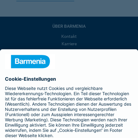
ÜBER BARMENIA
Kontakt
Karriere
Presse
Unternehmen
Anfahrt
Affiliate-Partner werden
Barmenia ist Teil der BarmeniaGothaer
BELIEBTE SEITEN
Kranken-Zusatzversicherung
Tierversicherungen
Haftpflichtversicherung
Hausratversicherung