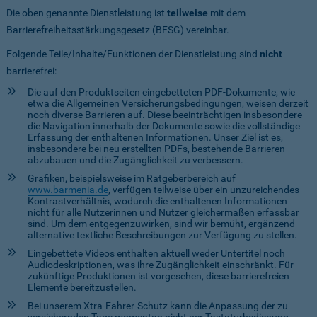
Die oben genannte Dienstleistung ist
teilweise
mit dem
Barrierefreiheitsstärkungsgesetz (BFSG) vereinbar.
Folgende Teile/Inhalte/Funktionen der Dienstleistung sind
nicht
barrierefrei:
Die auf den Produktseiten eingebetteten PDF-Dokumente, wie
etwa die Allgemeinen Versicherungsbedingungen, weisen derzeit
noch diverse Barrieren auf. Diese beeinträchtigen insbesondere
die Navigation innerhalb der Dokumente sowie die vollständige
Erfassung der enthaltenen Informationen. Unser Ziel ist es,
insbesondere bei neu erstellten PDFs, bestehende Barrieren
abzubauen und die Zugänglichkeit zu verbessern.
Grafiken, beispielsweise im Ratgeberbereich auf
www.barmenia.de
, verfügen teilweise über ein unzureichendes
Kontrastverhältnis, wodurch die enthaltenen Informationen
nicht für alle Nutzerinnen und Nutzer gleichermaßen erfassbar
sind. Um dem entgegenzuwirken, sind wir bemüht, ergänzend
alternative textliche Beschreibungen zur Verfügung zu stellen.
Eingebettete Videos enthalten aktuell weder Untertitel noch
Audiodeskriptionen, was ihre Zugänglichkeit einschränkt. Für
zukünftige Produktionen ist vorgesehen, diese barrierefreien
Elemente bereitzustellen.
Bei unserem Xtra-Fahrer-Schutz kann die Anpassung der zu