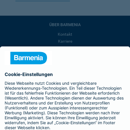
ÜBER BARMENIA
Kontakt
Karriere
Presse
Unternehmen
Anfahrt
Affiliate-Partner werden
Barmenia ist Teil der BarmeniaGothaer
BELIEBTE SEITEN
Kranken-Zusatzversicherung
Tierversicherungen
Haftpflichtversicherung
Hausratversicherung