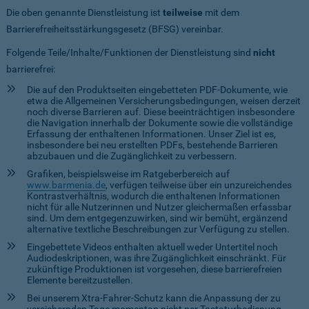
Die oben genannte Dienstleistung ist
teilweise
mit dem
Barrierefreiheitsstärkungsgesetz (BFSG) vereinbar.
Folgende Teile/Inhalte/Funktionen der Dienstleistung sind
nicht
barrierefrei:
Die auf den Produktseiten eingebetteten PDF-Dokumente, wie
etwa die Allgemeinen Versicherungsbedingungen, weisen derzeit
noch diverse Barrieren auf. Diese beeinträchtigen insbesondere
die Navigation innerhalb der Dokumente sowie die vollständige
Erfassung der enthaltenen Informationen. Unser Ziel ist es,
insbesondere bei neu erstellten PDFs, bestehende Barrieren
abzubauen und die Zugänglichkeit zu verbessern.
Grafiken, beispielsweise im Ratgeberbereich auf
www.barmenia.de
, verfügen teilweise über ein unzureichendes
Kontrastverhältnis, wodurch die enthaltenen Informationen
nicht für alle Nutzerinnen und Nutzer gleichermaßen erfassbar
sind. Um dem entgegenzuwirken, sind wir bemüht, ergänzend
alternative textliche Beschreibungen zur Verfügung zu stellen.
Eingebettete Videos enthalten aktuell weder Untertitel noch
Audiodeskriptionen, was ihre Zugänglichkeit einschränkt. Für
zukünftige Produktionen ist vorgesehen, diese barrierefreien
Elemente bereitzustellen.
Bei unserem Xtra-Fahrer-Schutz kann die Anpassung der zu