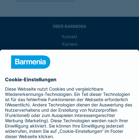
ÜBER BARMENIA
Kontakt
Karriere
Presse
Unternehmen
Anfahrt
Affiliate-Partner werden
Barmenia ist Teil der BarmeniaGothaer
BELIEBTE SEITEN
Kranken-Zusatzversicherung
Tierversicherungen
Haftpflichtversicherung
Hausratversicherung