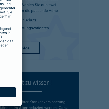
Leistungen. Wählen Sie aus zwei
Tarifvarianten die passende Höhe.
optimaler Schutz
zwei Leistungsvarianten
mehr Infos
Gut zu wissen!
Beiträge
zu Ihrer Krankenversicherung
können
im Alter
reduziert werden. Ganz