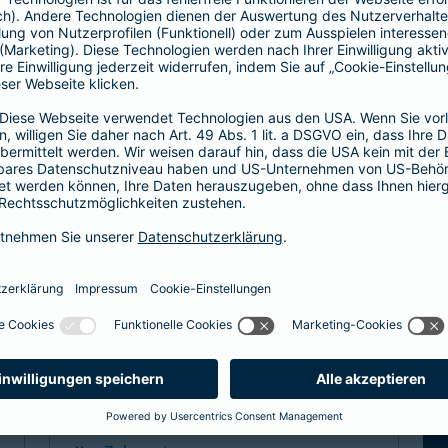
Hier entscheiden Sie, ob Hausarzt oder
direkt zum Facharzt.
hochwertige ambulante Leistungen
Basisleistung im stationären Bereich
mehr Infos
Spezialtarife
Arzt