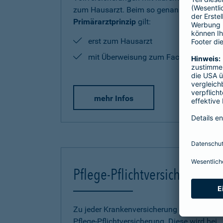
zum Hausarzt. Beim so genannten
Primärarztprinzip
gilt:
erst zum Hausarzt
mit Überweisung zum Facharzt
mehr Infos
Pflege-Pflichtversicherung
Zu jeder Krankenversicherung gehört eine
Pflege-Pflichtversicherung. Diese wird bei