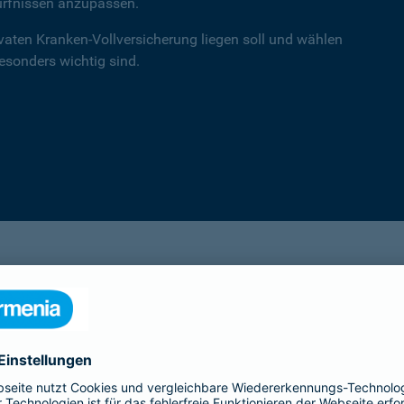
ürfnissen anzupassen.
ivaten Kranken-Vollversicherung liegen soll und wählen
besonders wichtig sind.
einsA primex
Hochwertiger Schutz mit Schwerpunkt auf
Leistungen in der ambulanten Versorgung.