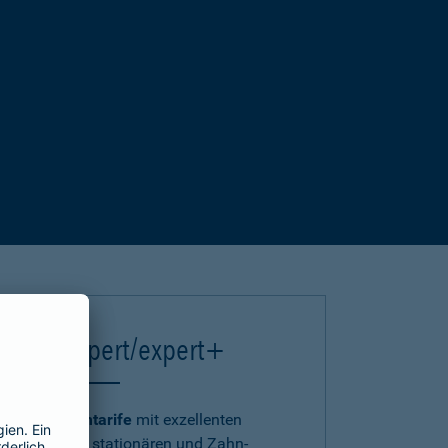
einsA expert/expert+
Die
Premiumtarife
mit exzellenten
ambulanten, stationären und Zahn-