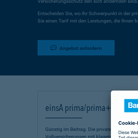
Versicherungsschutz den sich ändernden Bed
Entscheiden Sie, wo Ihr Schwerpunkt in der pr
Sie einen Tarif mit den Leistungen, die Ihnen 
Angebot anfordern
einsA prima/prima+
Günstig im Beitrag. Die privaten Kranken-
Vollversicherungen mit klarem Bekenntnis