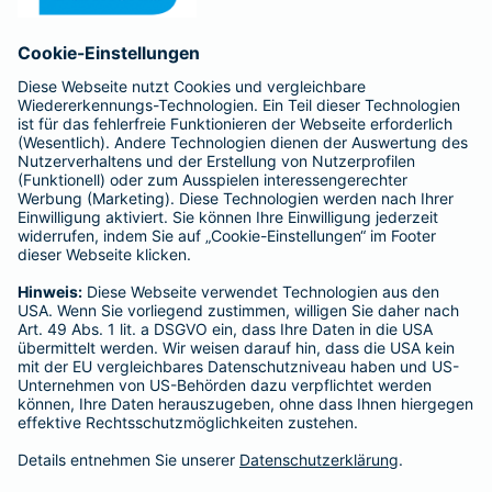
Anfahrt
Affiliate-Partner werden
Barmenia ist Teil der BarmeniaGothaer
BELIEBTE SEITEN
Kranken-Zusatzversicherung
Tierversicherungen
Haftpflichtversicherung
Hausratversicherung
SERVICE
Adresse ändern
Schaden melden
Kilometerstandsmeldung
Serviceübersicht
Bleiben Sie in Kontakt