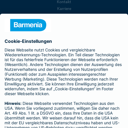
Kontakt
Karriere
Presse
Unternehmen
Anfahrt
Affiliate-Partner werden
Barmenia ist Teil der BarmeniaGothaer
BELIEBTE SEITEN
Kranken-Zusatzversicherung
Tierversicherungen
Haftpflichtversicherung
Hausratversicherung
SERVICE
Adresse ändern
Schaden melden
Kilometerstandsmeldung
Serviceübersicht